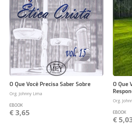
O Que Você Precisa Saber Sobre
O Que V
Respon
Org. Johnny Lima
Org. John
EBOOK
€ 3,65
EBOOK
€ 5,0