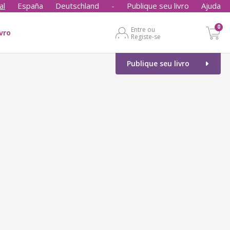
al
España
Deutschland
-
Publique seu livro
Ajuda
0
Entre ou
ivro
Registe-se
Publique seu livro