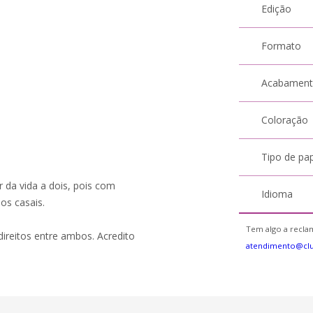
Edição
Formato
Acabamen
Coloração
Tipo de pa
r da vida a dois, pois com
Idioma
os casais.
Tem algo a reclam
direitos entre ambos. Acredito
atendimento@clu