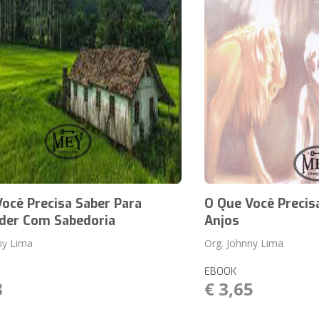
ocê Precisa Saber Para
O Que Você Precis
der Com Sabedoria
Anjos
ny Lima
Org. Johnny Lima
EBOOK
3
€ 3,65