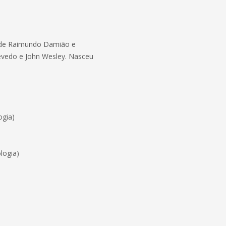
o de Raimundo Damião e
evedo e John Wesley. Nasceu
ogia)
logia)