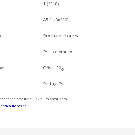
1 (2018)
A5 (148x210)
to
Brochura c/ orelha
Preto e branco
pel
Offset 80g
Português
ar sobre este livro? Envie um email para
bedeautores.pt