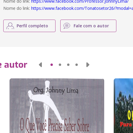
Nome do link:
https://www.facebook.com/Professor.JohnnyLima/
Nome do link:
https://www.facebook.com/Tonatosetor26/?modal=
Perfil completo
Fale com o autor
e autor