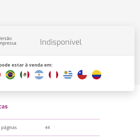
Versão
Indisponível
impressa
 pode estar à venda em:
cas
 páginas
44