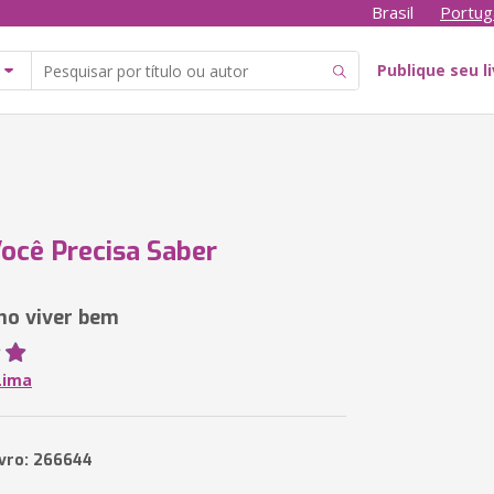
Brasil
Portug
Publique seu l
ocê Precisa Saber
mo viver bem
Lima
ivro: 266644