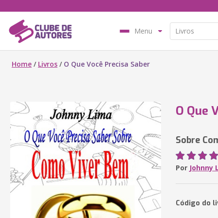
Menu
Home
/
Livros
/
O Que Você Precisa Saber
O Que V
Sobre Co
Por
Johnny 
Código do l