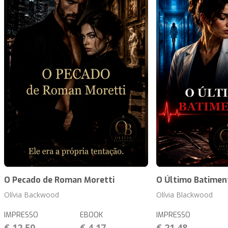
O Pecado de Roman Moretti
O Último Batimen
Olívia Backwood
Olívia Blackwood
IMPRESSO
EBOOK
IMPRESSO
€ 12,50
€ 4,17
€ 21,48