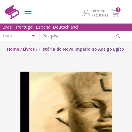
0
Entre ou
Registe-se
Brasil
Portugal
España
Deutschland
Home
/
Livros
/
História do Novo Império no Antigo Egito