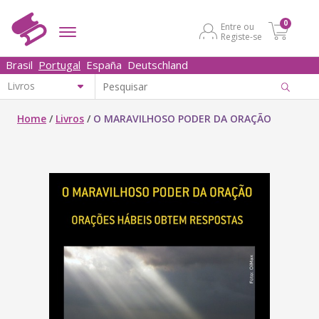
0
Entre ou
Registe-se
Brasil
Portugal
España
Deutschland
Home
/
Livros
/
O MARAVILHOSO PODER DA ORAÇÃO