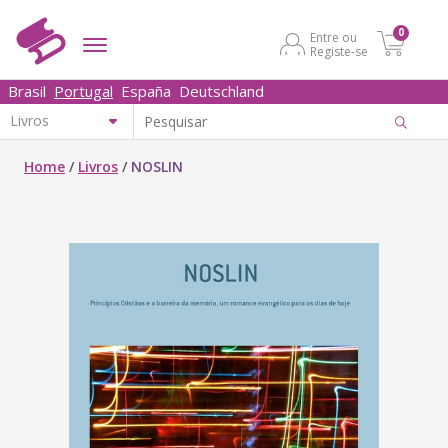
0
Entre ou
Registe-se
Brasil
Portugal
España
Deutschland
Home
/
Livros
/
NOSLIN