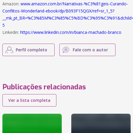
Amazon:
www.amazon.com.br/Narrativas-%C3%81geis-Curando-
Conflitos-Wonderland-ebook/dp/B093F15QGX/ref=sr_1_5?
__mk_pt_BR=%C3%85M%C3%85%C5%BD%C3%95%C3%91&dchild=1&k
5
Linkedin:
https://www.linkedin.com/in/bianca-machado-branco
Perfil completo
Fale com o autor
Publicações relacionadas
Ver a lista completa