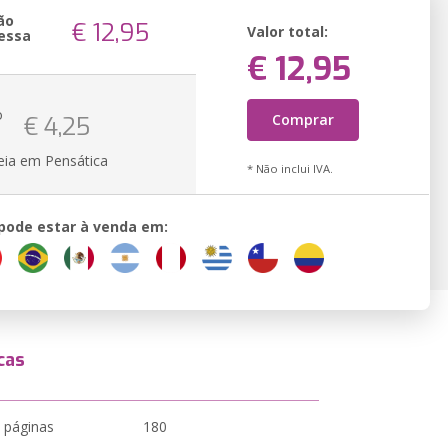
ão
€ 12,95
Valor total:
essa
€ 12,95
o
Comprar
€ 4,25
eia em Pensática
* Não inclui IVA.
 pode estar à venda em:
cas
 páginas
180