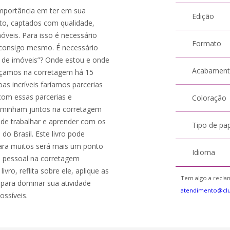
 importância em ter em sua
Edição
to, captados com qualidade,
óveis. Para isso é necessário
Formato
consigo mesmo. É necessário
r de imóveis”? Onde estou e onde
Acabamen
eçamos na corretagem há 15
as incríveis faríamos parcerias
om essas parcerias e
Coloração
caminham juntos na corretagem
 de trabalhar e aprender com os
Tipo de pa
do Brasil. Este livro pode
para muitos será mais um ponto
Idioma
o pessoal na corretagem
ivro, reflita sobre ele, aplique as
Tem algo a reclam
 para dominar sua atividade
atendimento@clu
ossíveis.