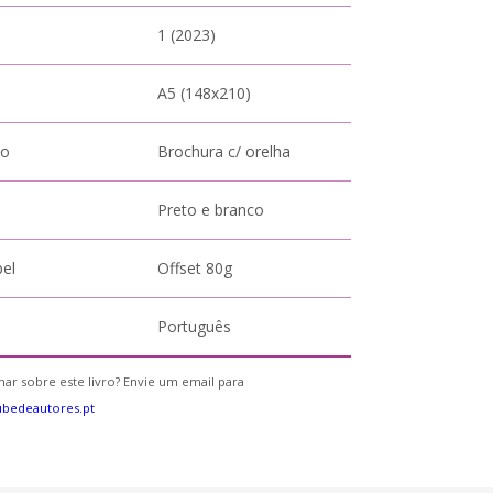
1 (2023)
A5 (148x210)
to
Brochura c/ orelha
Preto e branco
pel
Offset 80g
Português
ar sobre este livro? Envie um email para
bedeautores.pt