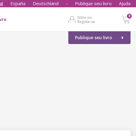
al
España
Deutschland
-
Publique seu livro
Ajuda
0
Entre ou
ivro
Registe-se
Publique seu livro