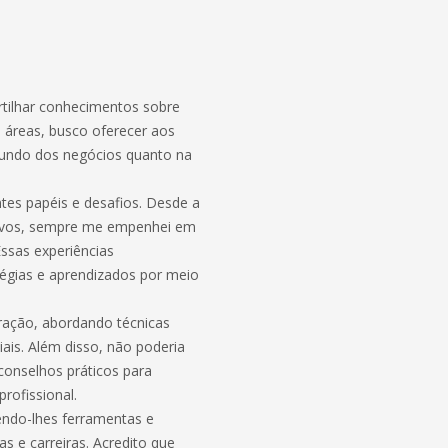
rtilhar conhecimentos sobre
s áreas, busco oferecer aos
 mundo dos negócios quanto na
ntes papéis e desafios. Desde a
ativos, sempre me empenhei em
ssas experiências
tégias e aprendizados por meio
tração, abordando técnicas
iais. Além disso, não poderia
 conselhos práticos para
profissional.
cendo-lhes ferramentas e
s e carreiras. Acredito que