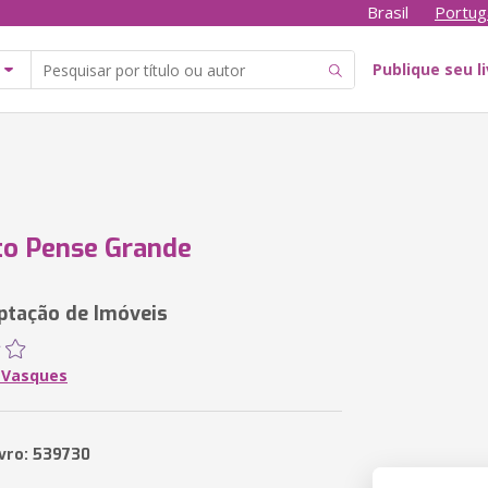
Brasil
Portug
Publique seu l
to Pense Grande
ptação de Imóveis
a Vasques
ivro: 539730