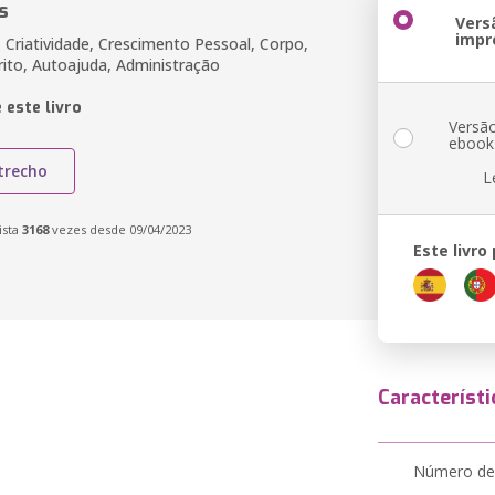
s
Vers
impr
 Criatividade, Crescimento Pessoal, Corpo,
rito, Autoajuda, Administração
 este livro
Versã
ebook
trecho
L
ista
3168
vezes desde 09/04/2023
Este livro
Característi
Número de