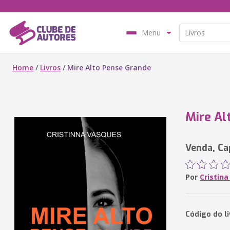
Menu
Home
/
Livros
/
Mire Alto Pense Grande
Mire Al
Venda, Ca
Por
Cristin
Código do l