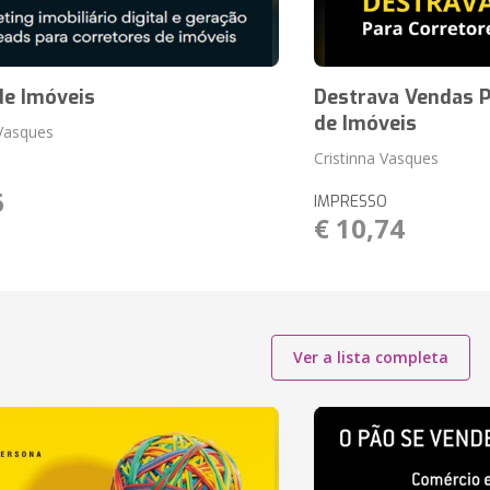
de Imóveis
Destrava Vendas P
de Imóveis
 Vasques
Cristinna Vasques
6
IMPRESSO
€ 10,74
Ver a lista completa