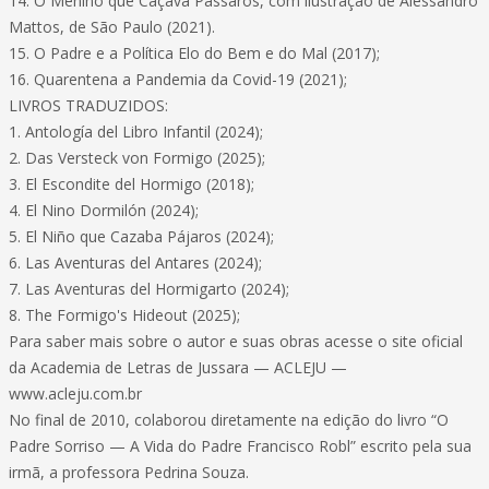
14. O Menino que Caçava Pássaros, com ilustração de Alessandro
Mattos, de São Paulo (2021).
15. O Padre e a Política Elo do Bem e do Mal (2017);
16. Quarentena a Pandemia da Covid-19 (2021);
LIVROS TRADUZIDOS:
1. Antología del Libro Infantil (2024);
2. Das Versteck von Formigo (2025);
3. El Escondite del Hormigo (2018);
4. El Nino Dormilón (2024);
5. El Niño que Cazaba Pájaros (2024);
6. Las Aventuras del Antares (2024);
7. Las Aventuras del Hormigarto (2024);
8. The Formigo's Hideout (2025);
Para saber mais sobre o autor e suas obras acesse o site oficial
da Academia de Letras de Jussara — ACLEJU —
www.acleju.com.br
No final de 2010, colaborou diretamente na edição do livro “O
Padre Sorriso — A Vida do Padre Francisco Robl” escrito pela sua
irmã, a professora Pedrina Souza.