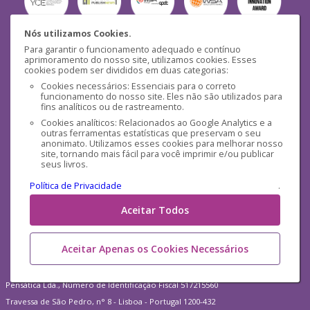
Nós utilizamos Cookies.
Para garantir o funcionamento adequado e contínuo
Segurança
aprimoramento do nosso site, utilizamos cookies. Esses
cookies podem ser divididos em duas categorias:
Cookies necessários: Essenciais para o correto
funcionamento do nosso site. Eles não são utilizados para
fins analíticos ou de rastreamento.
Cookies analíticos: Relacionados ao Google Analytics e a
outras ferramentas estatísticas que preservam o seu
Mídias Sociais
anonimato. Utilizamos esses cookies para melhorar nosso
site, tornando mais fácil para você imprimir e/ou publicar
seus livros.
Política de Privacidade
.
Aceitar Todos
Aceitar Apenas os Cookies Necessários
Pensática Lda., Número de Identificação Fiscal 517215560
Travessa de São Pedro, n° 8 - Lisboa - Portugal 1200-432