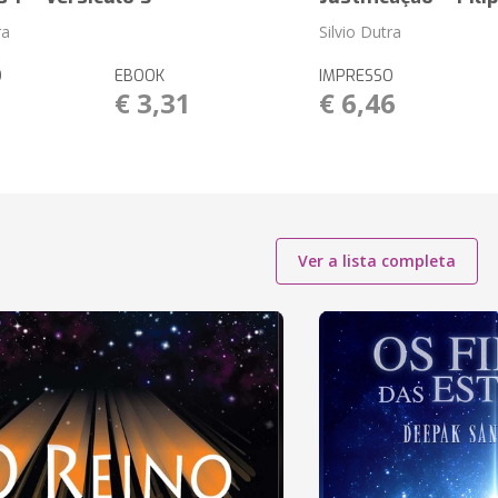
ra
Silvio Dutra
O
EBOOK
IMPRESSO
1
€ 3,31
€ 6,46
Ver a lista completa