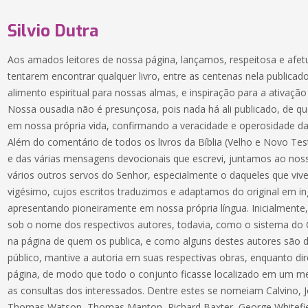
Silvio Dutra
Aos amados leitores de nossa página, lançamos, respeitosa e afe
tentarem encontrar qualquer livro, entre as centenas nela publica
alimento espiritual para nossas almas, e inspiração para a ativa
Nossa ousadia não é presunçosa, pois nada há ali publicado, de
em nossa própria vida, confirmando a veracidade e operosidade da
Além do comentário de todos os livros da Bíblia (Velho e Novo Test
e das várias mensagens devocionais que escrevi, juntamos ao nos
vários outros servos do Senhor, especialmente o daqueles que viv
vigésimo, cujos escritos traduzimos e adaptamos do original em i
apresentando pioneiramente em nossa própria língua. Inicialmente,
sob o nome dos respectivos autores, todavia, como o sistema do C
na página de quem os publica, e como alguns destes autores são
público, mantive a autoria em suas respectivas obras, enquanto di
página, de modo que todo o conjunto ficasse localizado em um me
as consultas dos interessados. Dentre estes se nomeiam Calvino, 
Thomas Watson, Thomas Manton, Richard Baxter, George Whitefiel