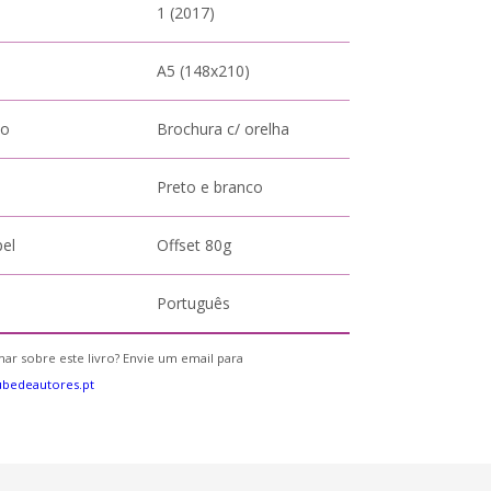
1 (2017)
A5 (148x210)
to
Brochura c/ orelha
Preto e branco
pel
Offset 80g
Português
ar sobre este livro? Envie um email para
bedeautores.pt