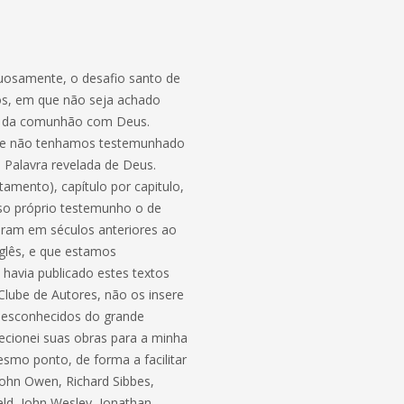
tuosamente, o desafio santo de
dos, em que não seja achado
ção da comunhão com Deus.
 que não tenhamos testemunhado
 Palavra revelada de Deus.
amento), capítulo por capitulo,
so próprio testemunho o de
eram em séculos anteriores ao
nglês, e que estamos
 havia publicado estes textos
lube de Autores, não os insere
 desconhecidos do grande
recionei suas obras para a minha
smo ponto, de forma a facilitar
John Owen, Richard Sibbes,
d, John Wesley, Jonathan