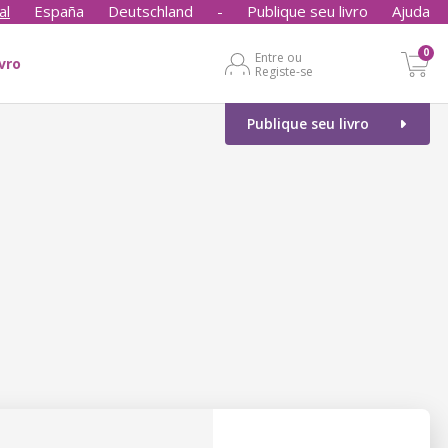
al
España
Deutschland
-
Publique seu livro
Ajuda
0
Entre ou
ivro
Registe-se
Publique seu livro