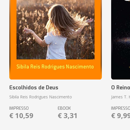
Escolhidos de Deus
O Rein
Sibila Reis Rodrigues Nascimento
James T.
IMPRESSO
EBOOK
IMPRESS
€ 10,59
€ 3,31
€ 9,9