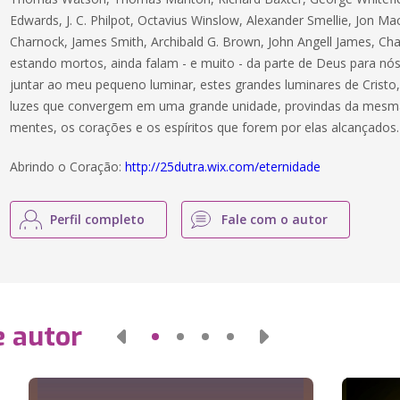
Edwards, J. C. Philpot, Octavius Winslow, Alexander Smellie, Jon 
Charnock, James Smith, Archibald G. Brown, John Angell James, Ch
estando mortos, ainda falam - e muito - da parte de Deus para nós
juntar ao meu pequeno luminar, estes grandes luminares de Cristo, 
luzes que convergem em uma grande unidade, provindas da mesma l
mentes, os corações e os espíritos que forem por elas alcançados.
Abrindo o Coração:
http://25dutra.wix.com/eternidade
Perfil completo
Fale com o autor
e autor