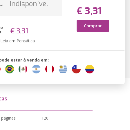
Indisponível
sa
€ 3,31
Comprar
ão
€ 3,31
k
Leia em Pensática
 pode estar à venda em:
cas
 páginas
120