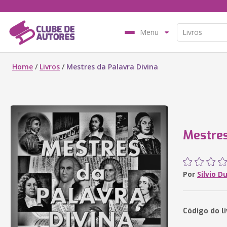
Menu
Home
/
Livros
/
Mestres da Palavra Divina
Mestres
Por
Silvio D
Código do l