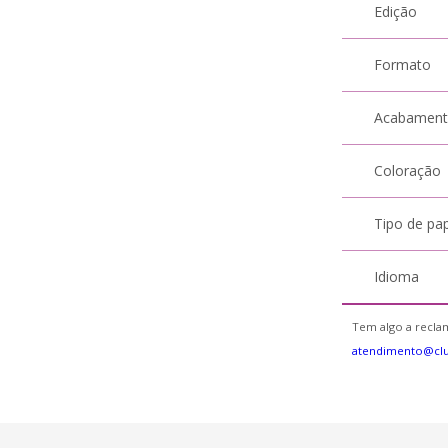
Edição
Formato
Acabamen
Coloração
Tipo de pa
Idioma
Tem algo a reclam
atendimento@clu