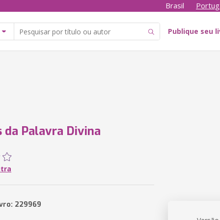
Brasil
Portug
Publique seu l
 da Palavra Divina
utra
ivro: 229969