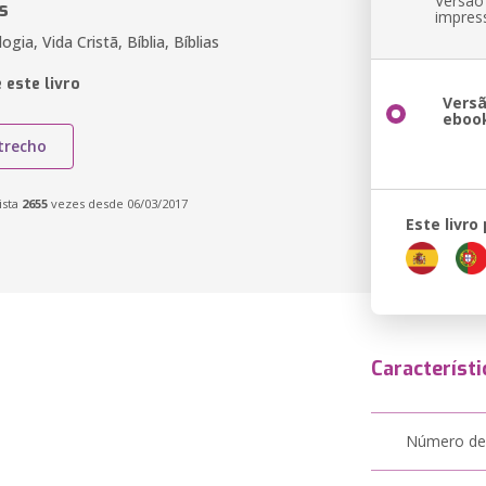
Versão
s
impres
ogia, Vida Cristã, Bíblia, Bíblias
 este livro
Vers
eboo
trecho
ista
2655
vezes desde 06/03/2017
Este livro
Característi
Número de