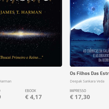
o
Os Filhos Das Estr
 Harman
Deepak Sankara Veda
O
EBOOK
IMPRESSO
9
€ 4,17
€ 17,30