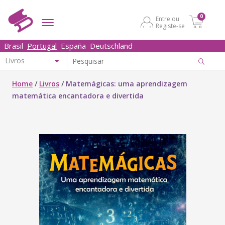
0
Entre ou
Registe-se
Brasil
Portugal
España
Deutschland
Home
/
Livros
/
Matemágicas: uma aprendizagem
matemática encantadora e divertida