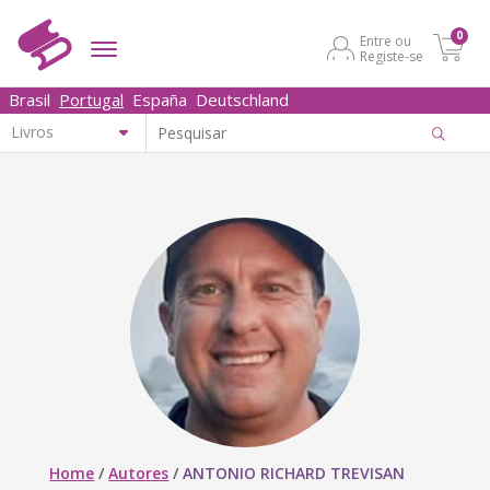
0
Entre ou
Registe-se
Brasil
Portugal
España
Deutschland
Home
/
Autores
/
ANTONIO RICHARD TREVISAN