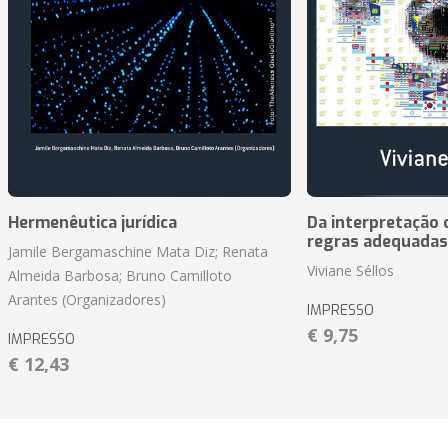
Hermenêutica jurídica
Da interpretação c
regras adequadas
Jamile Bergamaschine Mata Diz; Renata
Viviane Séllos
Almeida Barbosa; Bruno Camilloto
Arantes (Organizadores)
IMPRESSO
€ 9,75
IMPRESSO
€ 12,43