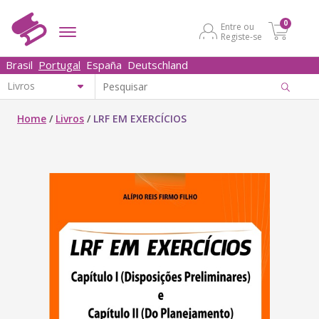
0
Entre ou
Registe-se
Brasil
Portugal
España
Deutschland
Home
/
Livros
/
LRF EM EXERCÍCIOS