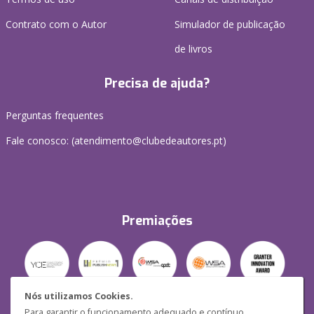
Contrato com o Autor
Simulador de publicação
de livros
Precisa de ajuda?
Perguntas frequentes
Fale conosco: (
atendimento@clubedeautores.pt
)
Premiações
Nós utilizamos Cookies.
Para garantir o funcionamento adequado e contínuo