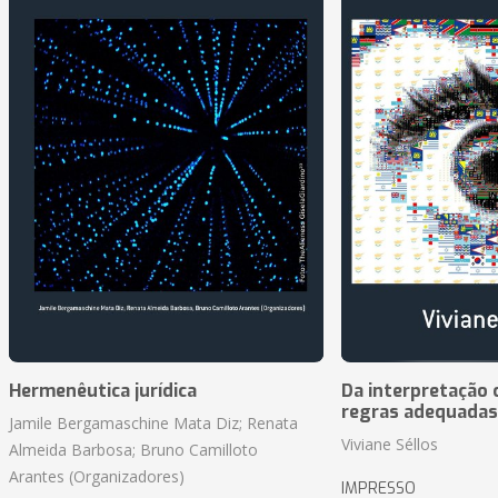
Hermenêutica jurídica
Da interpretação c
regras adequadas
Jamile Bergamaschine Mata Diz; Renata
Viviane Séllos
Almeida Barbosa; Bruno Camilloto
Arantes (Organizadores)
IMPRESSO