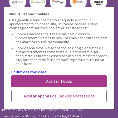
Nós utilizamos Cookies.
Para garantir o funcionamento adequado e contínuo
Segurança
aprimoramento do nosso site, utilizamos cookies. Esses
cookies podem ser divididos em duas categorias:
Cookies necessários: Essenciais para o correto
funcionamento do nosso site. Eles não são utilizados para
fins analíticos ou de rastreamento.
Cookies analíticos: Relacionados ao Google Analytics e a
outras ferramentas estatísticas que preservam o seu
Mídias Sociais
anonimato. Utilizamos esses cookies para melhorar nosso
site, tornando mais fácil para você imprimir e/ou publicar
seus livros.
Política de Privacidade
.
Aceitar Todos
Aceitar Apenas os Cookies Necessários
Pensática Lda., Número de Identificação Fiscal 517215560
Travessa de São Pedro, n° 8 - Lisboa - Portugal 1200-432