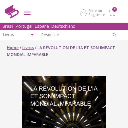
0
Entre ou
Registe-se
Brasil
Portugal
España
Deutschland
Home
/
Livros
/
LA RÉVOLUTION DE L'IA ET SON IMPACT
MONDIAL IMPARABLE