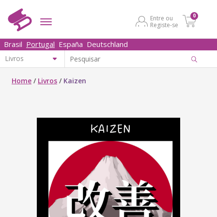
0
Entre ou
Registe-se
Brasil
Portugal
España
Deutschland
Home
/
Livros
/
Kaizen