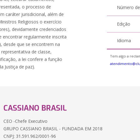
presentada, o processo de
Número de
em caráter jurisdicional, além de
inistros Religiosos o exercício
Edição
stores), devidamente credenciados
 encontrar regularmente inscrita
Idioma
J), desde que se encontrem na
epresentativa de classe,
Tem algo a reclam
icação, a lei confere a função
atendimento@clu
a Justiça de paz).
CASSIANO BRASIL
CEO -Chefe Executivo
GRUPO CASSIANO BRASIL - FUNDADA EM 2018
CNPJ: 31.591.962/0001-96