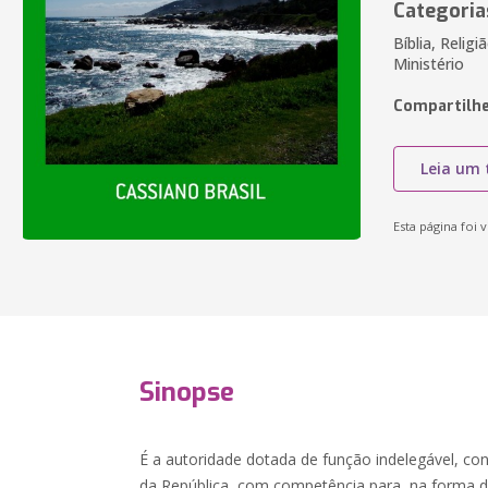
Categoria
Bíblia, Relig
Ministério
Compartilhe
Leia um 
Esta página foi v
Sinopse
É a autoridade dotada de função indelegável, con
da República, com competência para, na forma da