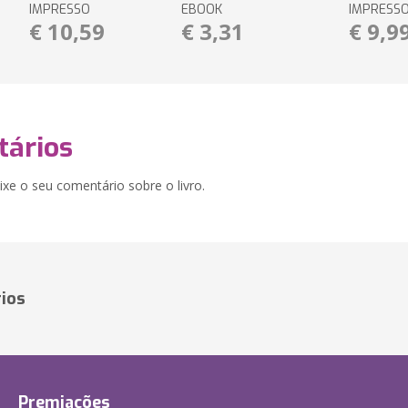
IMPRESSO
EBOOK
IMPRESS
€ 10,59
€ 3,31
€ 9,9
ários
xe o seu comentário sobre o livro.
ios
Premiações