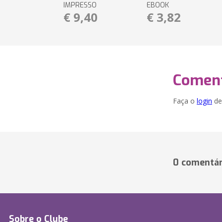
IMPRESSO
EBOOK
€ 9,40
€ 3,82
Coment
Faça o
login
dei
0 comentár
Sobre o Clube