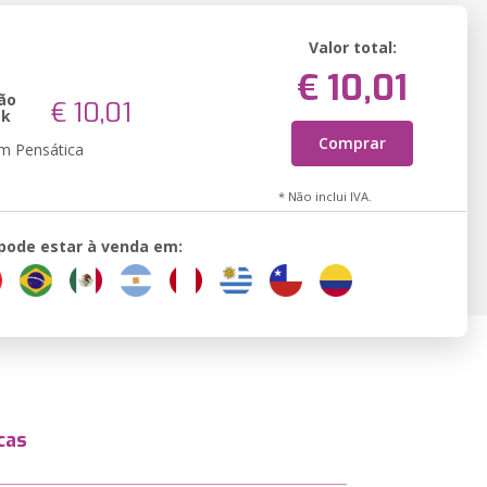
Valor total:
€ 10,01
ão
€ 10,01
ok
Comprar
em Pensática
* Não inclui IVA.
 pode estar à venda em:
cas