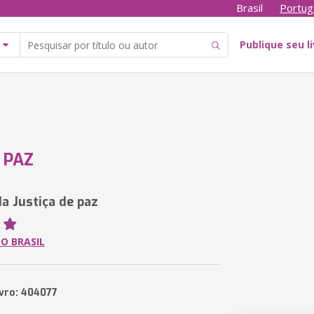
Brasil
Portug
Publique seu l
 PAZ
da Justiça de paz
O BRASIL
ivro: 404077