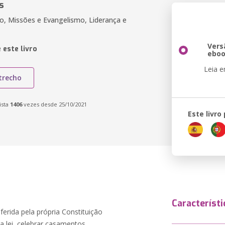
s
ião, Missões e Evangelismo, Liderança e
Vers
 este livro
ebo
Leia 
trecho
ista
1406
vezes desde 25/10/2021
Este livro
Característi
ferida pela própria Constituição
 lei, celebrar casamentos,