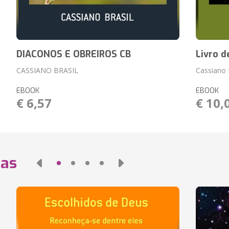
DIACONOS E OBREIROS CB
Livro d
CASSIANO BRASIL
Cassiano 
EBOOK
EBOOK
€ 6,57
€ 10,
das