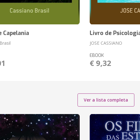
e Capelania
Livro de Psicologi
Brasil
JOSE CASSIANO
EBOOK
01
€ 9,32
Ver a lista completa