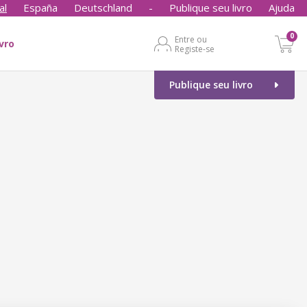
al
España
Deutschland
-
Publique seu livro
Ajuda
0
Entre ou
ivro
Registe-se
Publique seu livro