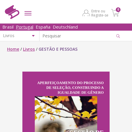
0
Entre ou
Registe-se
Brasil
Portugal
España
Deutschland
Home
/
Livros
/
GESTÃO E PESSOAS