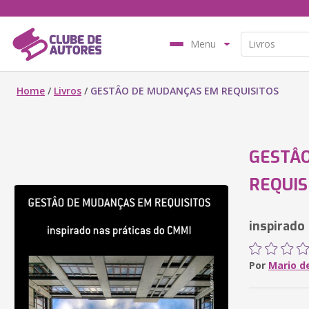
Menu
Home
/
Livros
/
GESTÂO DE MUDANÇAS EM REQUISITOS
GESTÂ
REQUIS
inspirado
Por
Mario d