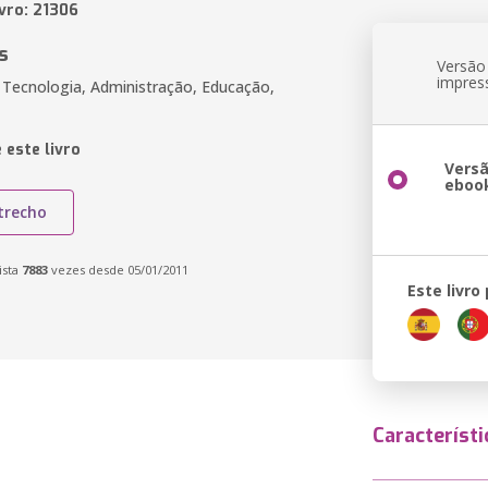
vro: 21306
s
Versão
impres
 Tecnologia, Administração, Educação,
 este livro
Vers
eboo
trecho
ista
7883
vezes desde 05/01/2011
Este livro
Característi