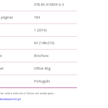
978-85-910859-0-3
 páginas
184
1 (2010)
A5 (148x210)
to
Brochura
pel
Offset 80g
Português
ar sobre este livro? Envie um email para
bedeautores.pt