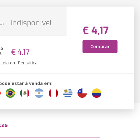
Indisponível
sa
€ 4,17
Comprar
ão
€ 4,17
k
Leia em Pensática
 pode estar à venda em:
cas