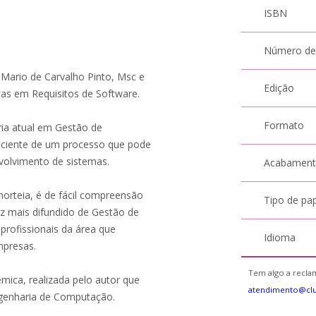
ISBN
Número de
 Mario de Carvalho Pinto, Msc e
Edição
s em Requisitos de Software.
Formato
ria atual em Gestão de
ficiente de um processo que pode
volvimento de sistemas.
Acabamen
orteia, é de fácil compreensão
Tipo de pa
ez mais difundido de Gestão de
profissionais da área que
Idioma
mpresas.
Tem algo a reclam
êmica, realizada pelo autor que
atendimento@clu
genharia de Computação.