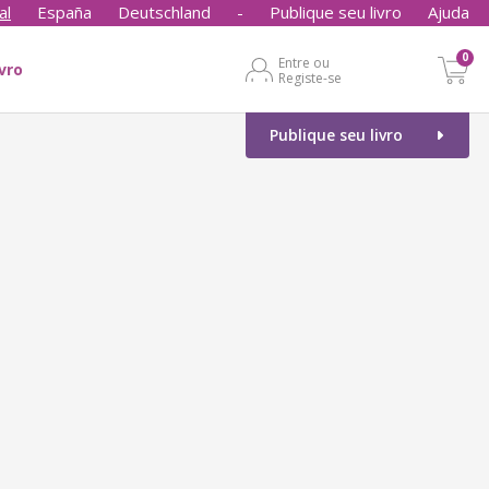
al
España
Deutschland
-
Publique seu livro
Ajuda
0
Entre ou
ivro
Registe-se
Publique seu livro