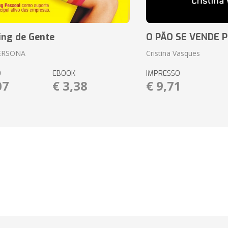
ing de Gente
O PÃO SE VENDE 
ERSONA
Cristina Vasques
O
EBOOK
IMPRESSO
07
€ 3,38
€ 9,71