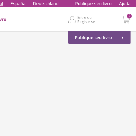
al
España
Deutschland
-
Publique seu livro
Ajuda
0
Entre ou
ivro
Registe-se
Publique seu livro