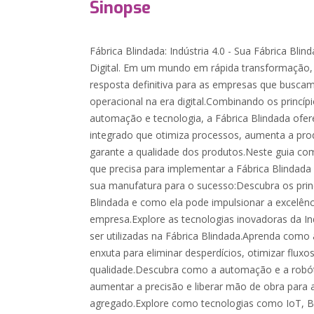
Sinopse
Fábrica Blindada: Indústria 4.0 - Sua Fábrica Bli
Digital. Em um mundo em rápida transformação, 
resposta definitiva para as empresas que buscam
operacional na era digital.Combinando os princíp
automação e tecnologia, a Fábrica Blindada of
integrado que otimiza processos, aumenta a prod
garante a qualidade dos produtos.Neste guia co
que precisa para implementar a Fábrica Blindad
sua manufatura para o sucesso:Descubra os princ
Blindada e como ela pode impulsionar a excelênc
empresa.Explore as tecnologias inovadoras da I
ser utilizadas na Fábrica Blindada.Aprenda como 
enxuta para eliminar desperdícios, otimizar fluxos
qualidade.Descubra como a automação e a robót
aumentar a precisão e liberar mão de obra para a
agregado.Explore como tecnologias como IoT, B