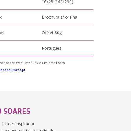
16x23 (160x230)
to
Brochura s/ orelha
pel
Offset 80g
Português
ar sobre este livro? Envie um email para
bedeautores.pt
O SOARES
 | Líder Inspirador
l e engenharia da qualidade,