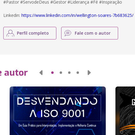
#Pastor #ServodeDeus #Gestor #Liderança #Fé #Inspiração
Linkedin:
https://www.linkedin.com/in/wellington-soares-7b683625/
Perfil completo
Fale com o autor
e autor