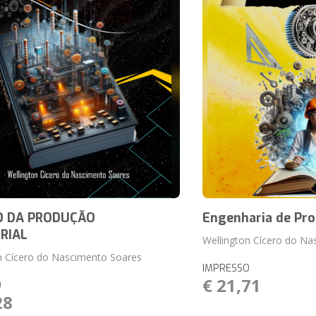
O DA PRODUÇÃO
Engenharia de Pr
RIAL
Wellington Cícero do Na
n Cícero do Nascimento Soares
IMPRESSO
€ 21,71
O
28