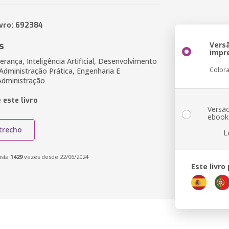
ivro: 692384
s
Vers
impr
rança, Inteligência Artificial, Desenvolvimento
Color
 Administração Prática, Engenharia E
Administração
 este livro
Versã
ebook
trecho
L
ista
1429
vezes desde 22/06/2024
Este livro