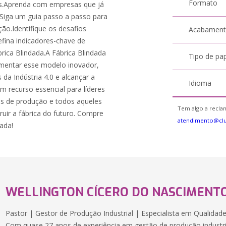
Formato
os.Aprenda com empresas que já
Siga um guia passo a passo para
ão.Identifique os desafios
Acabamen
fina indicadores-chave de
rica Blindada.A Fábrica Blindada
Tipo de pa
ementar esse modelo inovador,
da Indústria 4.0 e alcançar a
Idioma
 um recurso essencial para líderes
os de produção e todos aqueles
Tem algo a reclam
uir a fábrica do futuro. Compre
atendimento@clu
ada!
WELLINGTON CÍCERO DO NASCIMENT
Pastor | Gestor de Produção Industrial | Especialista em Qualidade
Com quase 27 anos de experiência em gestão de produção industria