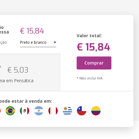
ão
€ 15,84
essa
Valor total:
ação
€ 15,84
Comprar
o
€ 5,03
* Não inclui IVA.
eia em Pensática
 pode estar à venda em: