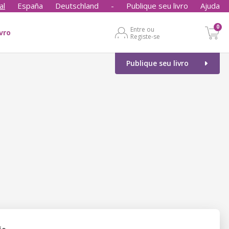
al
España
Deutschland
-
Publique seu livro
Ajuda
0
Entre ou
ivro
Registe-se
Publique seu livro