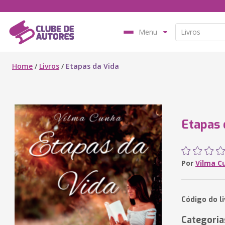
Menu
Home
/
Livros
/
Etapas da Vida
Etapas 
Por
Vilma C
Código do l
Categoria