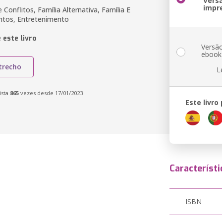
Vers
impr
Conflitos, Família Alternativa, Família E
ntos, Entretenimento
 este livro
Versã
ebook
trecho
L
ista
865
vezes desde 17/01/2023
Este livro
Característi
ISBN