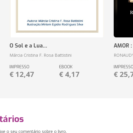
O Sol e a Lua...
AMOR :
Márcia Cristina F. Rosa Battistini
RONAUDY
IMPRESSO
EBOOK
IMPRESS
€ 12,47
€ 4,17
€ 25,
ários
xe o seu comentário sobre o livro.