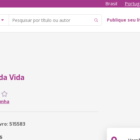
Brasil
Portug
Publique seu l
da Vida
unha
ivro: 515583
s