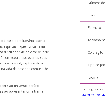
Número de
Edição
Formato
Acabamen
 é essa obra literária, escrita
 espíritas – que nunca havia
ita dificuldade de colocar os seus
Coloração
ã começou a escrever os seus
s da vida rural, capturando a
Tipo de pa
do na vida de pessoas comuns de
Idioma
cente ao universo literário
Tem algo a reclam
ivas ao apresentar uma trama
atendimento@clu