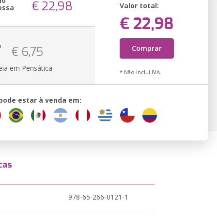
ão
€ 22,98
Valor total:
essa
€ 22,98
o
Comprar
€ 6,75
eia em Pensática
* Não inclui IVA.
 pode estar à venda em:
cas
978-65-266-0121-1