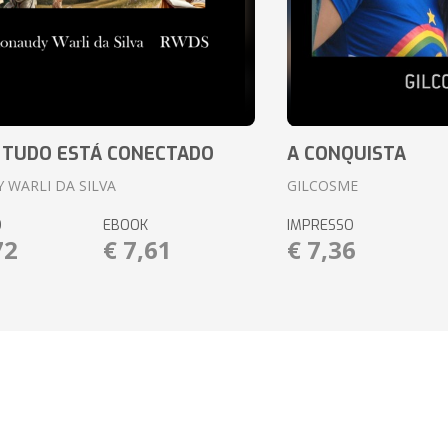
 TUDO ESTÁ CONECTADO
A CONQUISTA
 WARLI DA SILVA
GILCOSME
O
EBOOK
IMPRESSO
72
€ 7,61
€ 7,36