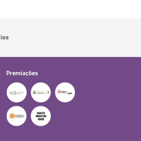
ios
Premiações