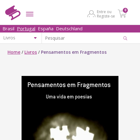
0
Entre ou
Registe-se
Brasil
Portugal
España
Deutschland
Home
/
Livros
/
Pensamentos em Fragmentos