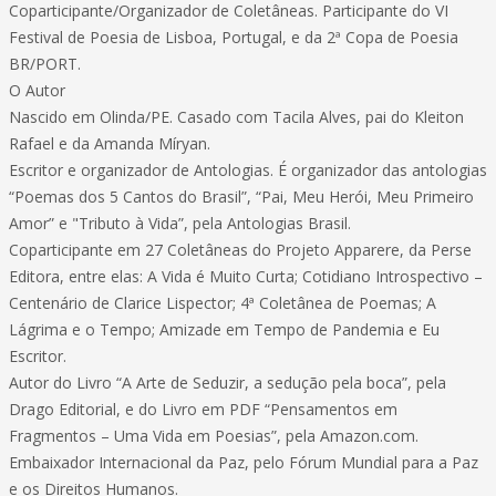
Coparticipante/Organizador de Coletâneas. Participante do VI
Festival de Poesia de Lisboa, Portugal, e da 2ª Copa de Poesia
BR/PORT.
O Autor
Nascido em Olinda/PE. Casado com Tacila Alves, pai do Kleiton
Rafael e da Amanda Míryan.
Escritor e organizador de Antologias. É organizador das antologias
“Poemas dos 5 Cantos do Brasil”, “Pai, Meu Herói, Meu Primeiro
Amor” e "Tributo à Vida”, pela Antologias Brasil.
Coparticipante em 27 Coletâneas do Projeto Apparere, da Perse
Editora, entre elas: A Vida é Muito Curta; Cotidiano Introspectivo –
Centenário de Clarice Lispector; 4ª Coletânea de Poemas; A
Lágrima e o Tempo; Amizade em Tempo de Pandemia e Eu
Escritor.
Autor do Livro “A Arte de Seduzir, a sedução pela boca”, pela
Drago Editorial, e do Livro em PDF “Pensamentos em
Fragmentos – Uma Vida em Poesias”, pela Amazon.com.
Embaixador Internacional da Paz, pelo Fórum Mundial para a Paz
e os Direitos Humanos.