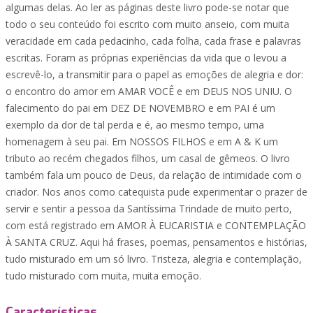
algumas delas. Ao ler as páginas deste livro pode-se notar que
todo o seu conteúdo foi escrito com muito anseio, com muita
veracidade em cada pedacinho, cada folha, cada frase e palavras
escritas. Foram as próprias experiências da vida que o levou a
escrevê-lo, a transmitir para o papel as emoções de alegria e dor:
o encontro do amor em AMAR VOCÊ e em DEUS NOS UNIU. O
falecimento do pai em DEZ DE NOVEMBRO e em PAI é um
exemplo da dor de tal perda e é, ao mesmo tempo, uma
homenagem à seu pai. Em NOSSOS FILHOS e em A & K um
tributo ao recém chegados filhos, um casal de gêmeos. O livro
também fala um pouco de Deus, da relação de intimidade com o
criador. Nos anos como catequista pude experimentar o prazer de
servir e sentir a pessoa da Santíssima Trindade de muito perto,
com está registrado em AMOR À EUCARISTIA e CONTEMPLAÇÃO
À SANTA CRUZ. Aqui há frases, poemas, pensamentos e histórias,
tudo misturado em um só livro. Tristeza, alegria e contemplação,
tudo misturado com muita, muita emoção.
Características