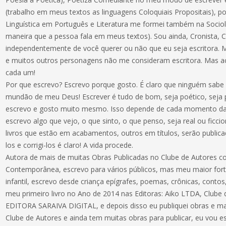
(trabalho em meus textos as linguagens Coloquiais Propositais),
Linguística em Português e Literatura me formei também na Socioli
maneira que a pessoa fala em meus textos). Sou ainda, Cronista, C
independentemente de você querer ou não que eu seja escritora. 
e muitos outros personagens não me consideram escritora. Mas ace
cada um!
Por que escrevo? Escrevo porque gosto. É claro que ninguém sabe 
mundão de meu Deus! Escrever é tudo de bom, seja poético, seja p
escrevo e gosto muito mesmo. Isso depende de cada momento da 
escrevo algo que vejo, o que sinto, o que penso, seja real ou ficc
livros que estão em acabamentos, outros em títulos, serão public
los e corrigi-los é claro! A vida procede.
Autora de mais de muitas Obras Publicadas no Clube de Autores co
Contemporânea, escrevo para vários públicos, mas meu maior forte
infantil, escrevo desde criança epígrafes, poemas, crônicas, contos,
meu primeiro livro no Ano de 2014 nas Editoras: Aiko LTDA, Clube
EDITORA SARAIVA DIGITAL, e depois disso eu publiquei obras e ma
Clube de Autores e ainda tem muitas obras para publicar, eu vou es