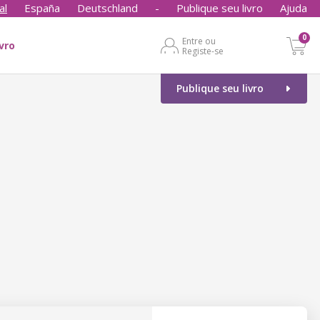
al
España
Deutschland
-
Publique seu livro
Ajuda
0
Entre ou
ivro
Registe-se
Publique seu livro