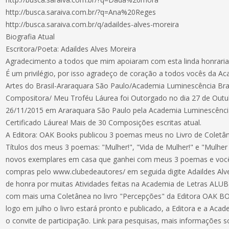
http://busca.saraiva.com.br/?q=Ana%20Reges
http://busca.saraiva.com.br/q/adaildes-alves-moreira
Biografia Atual
Escritora/Poeta: Adaildes Alves Moreira
Agradecimento a todos que mim apoiaram com esta linda honraria
É um privilégio, por isso agradeço de coração a todos vocês da Ac
Artes do Brasil-Araraquara São Paulo/Academia Luminescência Bra
Compositora/ Meu Troféu Láurea foi Outorgado no dia 27 de Outu
26/11/2015 em Araraquara São Paulo pela Academia Luminescência
Certificado Láurea! Mais de 30 Composições escritas atual.
A Editora: OAK Books publicou 3 poemas meus no Livro de Coletân
Títulos dos meus 3 poemas: "Mulher!", "Vida de Mulher!" e "Mulh
novos exemplares em casa que ganhei com meus 3 poemas e você
compras pelo www.clubedeautores/ em seguida digite Adaildes Alve
de honra por muitas Atividades feitas na Academia de Letras ALUB
com mais uma Coletânea no livro "Percepções" da Editora OAK 
logo em julho o livro estará pronto e publicado, a Editora e a Ac
o convite de participação. Link para pesquisas, mais informações 