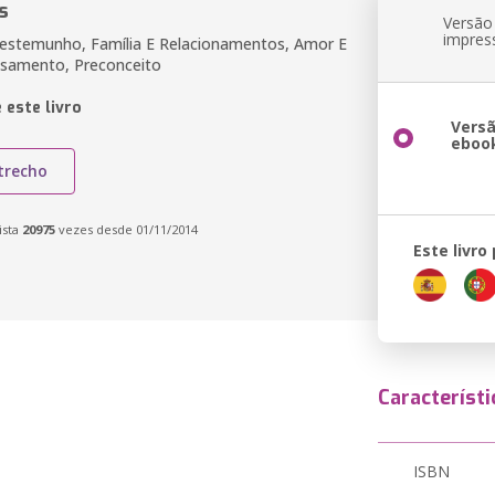
s
Versão
impres
Testemunho, Família E Relacionamentos, Amor E
samento, Preconceito
 este livro
Vers
eboo
trecho
ista
20975
vezes desde 01/11/2014
Este livro
Característi
ISBN