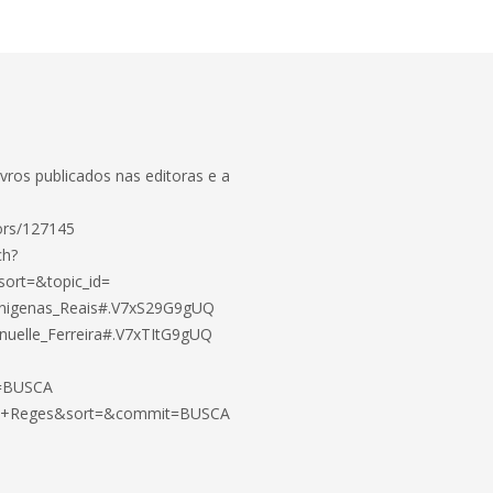
ivros publicados nas editoras e a
ors/127145
ch?
ort=&topic_id=
ienigenas_Reais#.V7xS29G9gUQ
nuelle_Ferreira#.V7xTItG9gUQ
t=BUSCA
na+Reges&sort=&commit=BUSCA