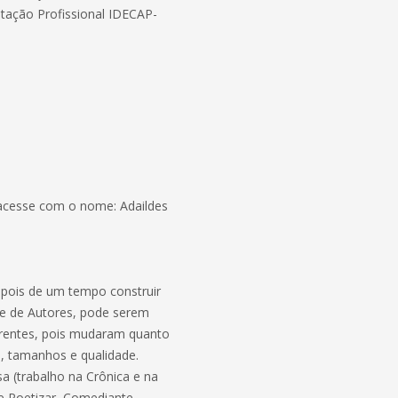
tação Profissional IDECAP-
 acesse com o nome: Adaildes
epois de um tempo construir
be de Autores, pode serem
erentes, pois mudaram quanto
s, tamanhos e qualidade.
 (trabalho na Crônica e na
e Poetizar, Comediante