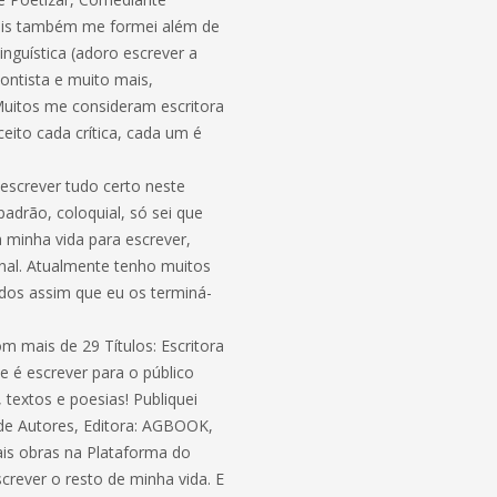
 pois também me formei além de
nguística (adoro escrever a
ontista e muito mais,
Muitos me consideram escritora
ito cada crítica, cada um é
escrever tudo certo neste
adrão, coloquial, só sei que
minha vida para escrever,
ional. Atualmente tenho muitos
ados assim que eu os terminá-
m mais de 29 Títulos: Escritora
 é escrever para o público
 textos e poesias! Publiquei
 de Autores, Editora: AGBOOK,
is obras na Plataforma do
crever o resto de minha vida. E