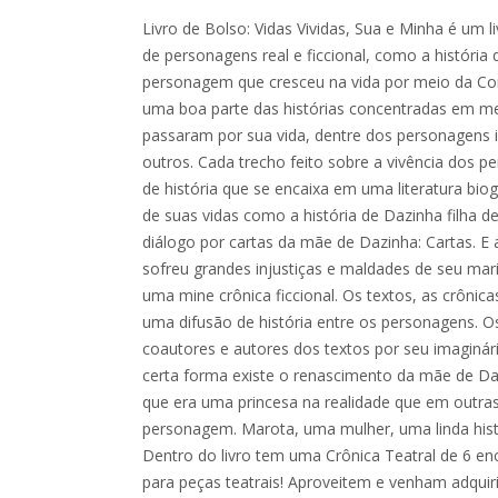
Livro de Bolso: Vidas Vividas, Sua e Minha é um li
de personagens real e ficcional, como a história
personagem que cresceu na vida por meio da Cons
uma boa parte das histórias concentradas em m
passaram por sua vida, dentre dos personagens i
outros. Cada trecho feito sobre a vivência dos p
de história que se encaixa em uma literatura biog
de suas vidas como a história de Dazinha filha
diálogo por cartas da mãe de Dazinha: Cartas. E 
sofreu grandes injustiças e maldades de seu ma
uma mine crônica ficcional. Os textos, as crônic
uma difusão de história entre os personagens. O
coautores e autores dos textos por seu imaginá
certa forma existe o renascimento da mãe de D
que era uma princesa na realidade que em outras
personagem. Marota, uma mulher, uma linda hist
Dentro do livro tem uma Crônica Teatral de 6 en
para peças teatrais! Aproveitem e venham adquir