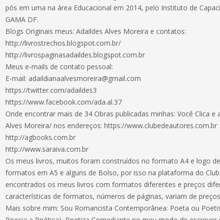
pós em uma na área Educacional em 2014, pelo Instituto de Capaci
GAMA DF.
Blogs Originais meus: Adaildes Alves Moreira e contatos:
http://livrostrechos.blogspot.com.br/
http://livrospaginasadaildes.blogspot.com.br
Meus e-mails de contato pessoal:
E-mail:
adaildianaalvesmoreira@gmail.com
https://twitter.com/adaildes3
https://www.facebook.com/ada.al.37
Onde encontrar mais de 34 Obras publicadas minhas: Você Clica e
Alves Moreira/ nos endereços: https://www.clubedeautores.com.br
http://agbooks.com.br
http://www.saraiva.com.br
Os meus livros, muitos foram construídos no formato A4 e logo d
formatos em A5 e alguns de Bolso, por isso na plataforma do Clu
encontrados os meus livros com formatos diferentes e preços dif
características de formatos, números de páginas, variam de preço
Mais sobre mim: Sou Romancista Contemporânea: Poeta ou Poetisa
Poesia a Poética), Poetiza Comediante no meu modo de escrever 