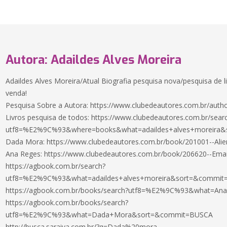
Autora: Adaildes Alves Moreira
Adaildes Alves Moreira/Atual Biografia pesquisa nova/pesquisa de l
venda!
Pesquisa Sobre a Autora: https://www.clubedeautores.com.br/auth
Livros pesquisa de todos: https://www.clubedeautores.com.br/sear
utf8=%E2%9C%93&where=books&what=adaildes+alves+moreira&s
Dada Mora: https://www.clubedeautores.com.br/book/201001--Al
Ana Reges: https://www.clubedeautores.com.br/book/206620--Ema
https://agbook.com.br/search?
utf8=%E2%9C%93&what=adaildes+alves+moreira&sort=&commi
https://agbook.com.br/books/search?utf8=%E2%9C%93&what=A
https://agbook.com.br/books/search?
utf8=%E2%9C%93&what=Dada+Mora&sort=&commit=BUSCA
http://busca.saraiva.com.br/?q=Dada%20mora