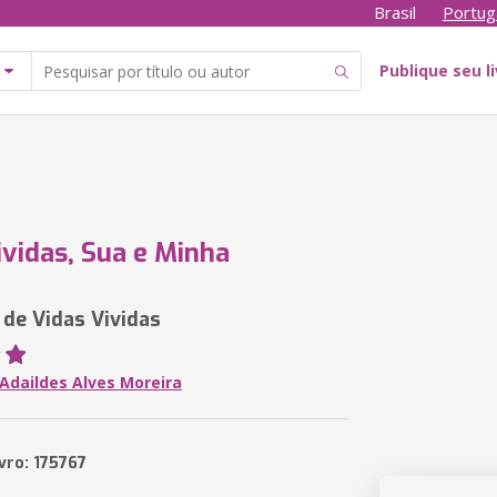
Brasil
Portug
Publique seu l
ividas, Sua e Minha
 de Vidas Vividas
 Adaildes Alves Moreira
vro: 175767