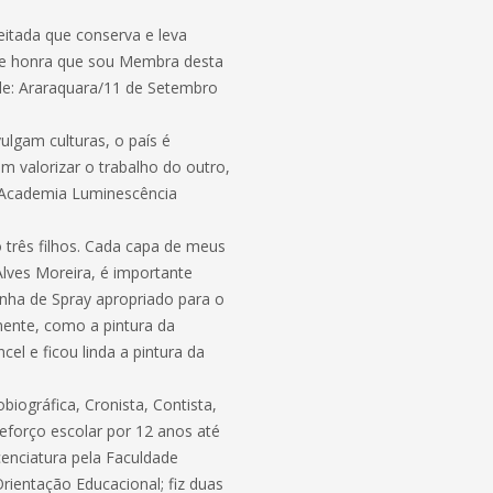
itada que conserva e leva
nde honra que sou Membra desta
sde: Araraquara/11 de Setembro
ulgam culturas, o país é
 valorizar o trabalho do outro,
a Academia Luminescência
o três filhos. Cada capa de meus
 Alves Moreira, é importante
nha de Spray apropriado para o
mente, como a pintura da
el e ficou linda a pintura da
iográfica, Cronista, Contista,
eforço escolar por 12 anos até
cenciatura pela Faculdade
entação Educacional; fiz duas