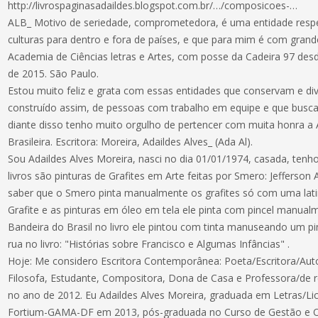
http://livrospaginasadaildes.blogspot.com.br/…/composicoes-…
ALB_ Motivo de seriedade, comprometedora, é uma entidade respe
culturas para dentro e fora de países, e que para mim é com gra
Academia de Ciências letras e Artes, com posse da Cadeira 97 de
de 2015. São Paulo.
Estou muito feliz e grata com essas entidades que conservam e div
construído assim, de pessoas com trabalho em equipe e que buscam
diante disso tenho muito orgulho de pertencer com muita honra 
Brasileira. Escritora: Moreira, Adaildes Alves_ (Ada Al).
Sou Adaildes Alves Moreira, nasci no dia 01/01/1974, casada, tenh
livros são pinturas de Grafites em Arte feitas por Smero: Jefferson
saber que o Smero pinta manualmente os grafites só com uma lati
Grafite e as pinturas em óleo em tela ele pinta com pincel manual
Bandeira do Brasil no livro ele pintou com tinta manuseando um pinc
rua no livro: "Histórias sobre Francisco e Algumas Infâncias" .
Hoje: Me considero Escritora Contemporânea: Poeta/Escritora/Autob
Filosofa, Estudante, Compositora, Dona de Casa e Professora/de r
no ano de 2012. Eu Adaildes Alves Moreira, graduada em Letras/Li
Fortium-GAMA-DF em 2013, pós-graduada no Curso de Gestão e Ori