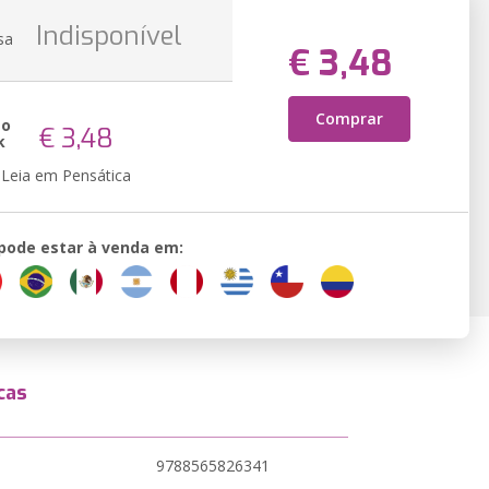
Indisponível
sa
€ 3,48
Comprar
ão
€ 3,48
k
Leia em Pensática
 pode estar à venda em:
cas
9788565826341