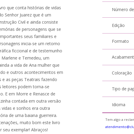
vro que conta histórias de vidas
Número de
 do Senhor Juarez que é um
trução Civil e ainda consiste
Edição
emórias de personagens que se
mportantes seus familiares e
Formato
ersonagens inicia-se um retorno
ráfica ficcional e de testemunho
Acabamen
 de Marlene e Temedeu, um
ainda a vida de Ana mulher que
rido e outros acontecimentos em
Coloração
as e as peças Teatrais fazendo
s leitores podem torna-se
Tipo de pa
rio. E em Morre e Renasce de
azinha contada em outra versão
Idioma
 vidas e sonhos era outra
ória de uma baiana guerreira.
Tem algo a reclam
cenações, muito bom este livro
atendimento@clu
ir seu exemplar! Abraços!