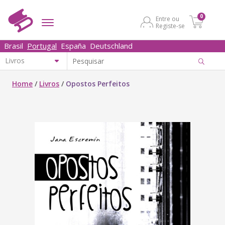
0
Entre ou
Registe-se
Brasil
Portugal
España
Deutschland
Home
/
Livros
/
Opostos Perfeitos