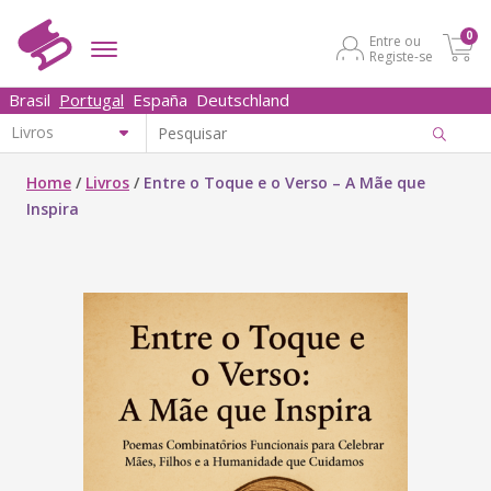
0
Entre ou
Registe-se
Brasil
Portugal
España
Deutschland
Home
/
Livros
/
Entre o Toque e o Verso – A Mãe que
Inspira