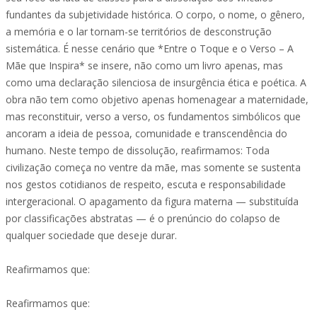
fundantes da subjetividade ‎histórica. O corpo, o nome, o gênero,
a memória e o lar ‎tornam-se territórios de desconstrução
sistemática.‎ É nesse cenário que *Entre o Toque e o Verso – A
Mãe que ‎Inspira* se insere, não como um livro apenas, mas
como uma ‎declaração silenciosa de insurgência ética e poética. ‎A
obra não tem como objetivo apenas homenagear a ‎maternidade,
mas reconstituir, verso a verso, os fundamentos ‎simbólicos que
ancoram a ideia de pessoa, comunidade e ‎transcendência do
humano.‎ Neste tempo de dissolução, reafirmamos: Toda
civilização ‎começa no ventre da mãe, mas somente se sustenta
nos ‎gestos cotidianos de respeito, escuta e responsabilidade
‎intergeracional.‎ O apagamento da figura materna — substituída
por ‎classificações abstratas — é o prenúncio do colapso de
qualquer ‎sociedade que deseje durar.‎
Reafirmamos que:‎
‎Reafirmamos que:‎