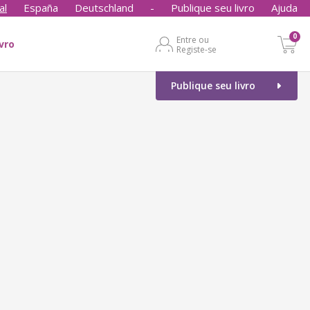
al
España
Deutschland
-
Publique seu livro
Ajuda
0
Entre ou
ivro
Registe-se
Publique seu livro