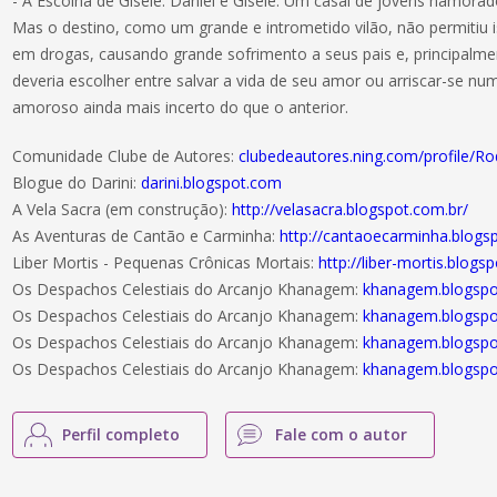
- A Escolha de Gisele: Daniel e Gisele. Um casal de jovens namorado
Mas o destino, como um grande e intrometido vilão, não permitiu i
em drogas, causando grande sofrimento a seus pais e, principalme
deveria escolher entre salvar a vida de seu amor ou arriscar-se n
amoroso ainda mais incerto do que o anterior.
Comunidade Clube de Autores:
clubedeautores.ning.com/profile/Ro
Blogue do Darini:
darini.blogspot.com
A Vela Sacra (em construção):
http://velasacra.blogspot.com.br/
As Aventuras de Cantão e Carminha:
http://cantaoecarminha.blogs
Liber Mortis - Pequenas Crônicas Mortais:
http://liber-mortis.blogs
Os Despachos Celestiais do Arcanjo Khanagem:
khanagem.blogsp
Os Despachos Celestiais do Arcanjo Khanagem:
khanagem.blogsp
Os Despachos Celestiais do Arcanjo Khanagem:
khanagem.blogsp
Os Despachos Celestiais do Arcanjo Khanagem:
khanagem.blogsp
Perfil completo
Fale com o autor