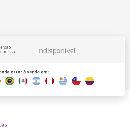
Versão
Indisponível
impressa
 pode estar à venda em:
cas