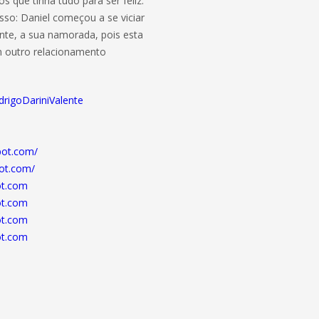
s que tinha tudo para ser feliz.
sso: Daniel começou a se viciar
nte, a sua namorada, pois esta
um outro relacionamento
drigoDariniValente
pot.com/
pot.com/
ot.com
ot.com
ot.com
ot.com