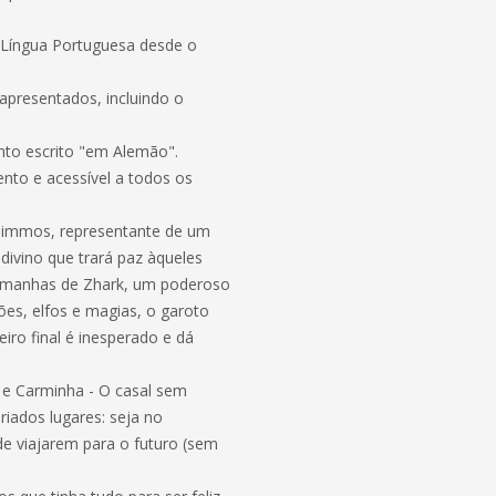
 Língua Portuguesa desde o
presentados, incluindo o
nto escrito "em Alemão".
ento e acessível a todos os
 Gimmos, representante de um
divino que trará paz àqueles
artimanhas de Zhark, um poderoso
ões, elfos e magias, o garoto
iro final é inesperado e dá
o e Carminha - O casal sem
iados lugares: seja no
de viajarem para o futuro (sem