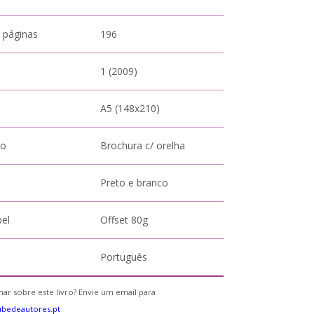
 páginas
196
1 (2009)
A5 (148x210)
to
Brochura c/ orelha
Preto e branco
pel
Offset 80g
Português
ar sobre este livro? Envie um email para
bedeautores.pt