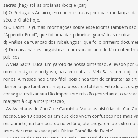
sacras {hag} até as profanas {boc} e {car}.
b) O Português Arcaico, em que mostra as principais mudanças da
século XI até hoje.
c) O Latim - algumas informações sobre esse idioma também são a
"Appendix Probi", que foi uma das primeiras gramáticas escritas.
d) Análise da "Canção dos Nibelungos", que foi o primeiro docume
e) Demais análises Linguísticas, num vocabulário de fácil entendim
públicos.
- A Vela Sacra: Luca, um garoto de nossa dimensão, é levado por
mundo mágico e perigoso, para encontrar a Vela Sacra, um objeto 
reinos. A missão não é tão fácil, pois ainda têm de enfrentar as 
demônio que também almeja a posse de tal item. Entre lutas, drag
consegue realizar sua tão importante missão (entretanto, o verdade
margem à dupla interpretação).
- As Aventuras de Cantão e Carminha: Variadas histórias de Cantã
noção. São 13 episódios em que eles vivem confusões nos mais var
restaurante, na farmácia ou no velório, até chegarem ao extremo 
antes dar uma passada pela Divina Comédia de Dante).