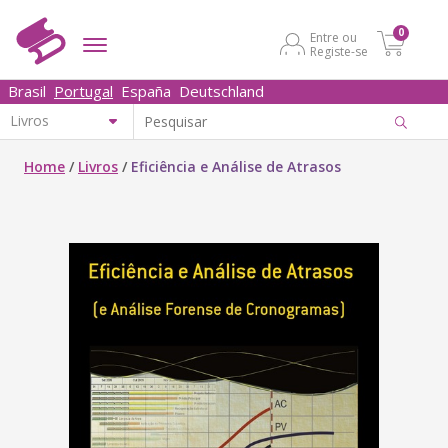
0
Entre ou
Registe-se
Brasil
Portugal
España
Deutschland
Home
/
Livros
/
Eficiência e Análise de Atrasos