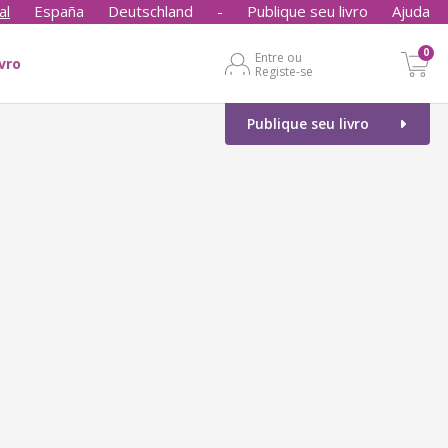
al
España
Deutschland
-
Publique seu livro
Ajuda
0
Entre ou
ivro
Registe-se
Publique seu livro