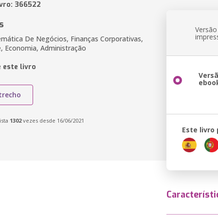
ivro: 366522
s
Versão
impres
emática De Negócios, Finanças Corporativas,
e, Economia, Administração
 este livro
Vers
eboo
trecho
ista
1302
vezes desde 16/06/2021
Este livro
Característi