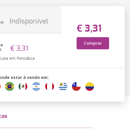
Indisponível
sa
€ 3,31
Comprar
ão
€ 3,31
k
Leia em Pensática
 pode estar à venda em:
cas