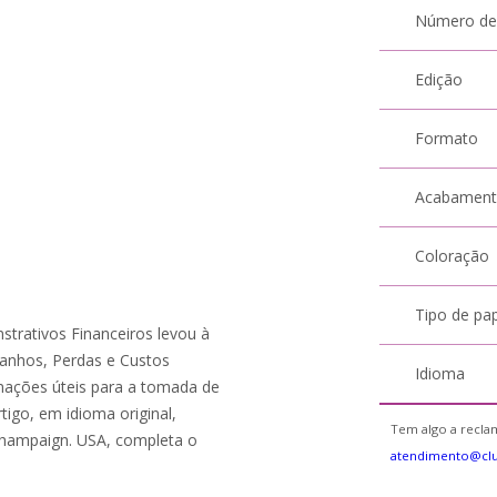
Número de
Edição
Formato
Acabamen
Coloração
Tipo de pa
trativos Financeiros levou à
anhos, Perdas e Custos
Idioma
rmações úteis para a tomada de
igo, em idioma original,
Tem algo a reclam
-Champaign. USA, completa o
atendimento@clu