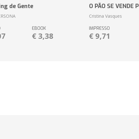
ing de Gente
O PÃO SE VENDE 
ERSONA
Cristina Vasques
O
EBOOK
IMPRESSO
07
€ 3,38
€ 9,71