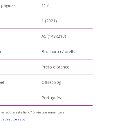
 páginas
117
1 (2021)
A5 (148x210)
to
Brochura c/ orelha
Preto e branco
pel
Offset 80g
Português
ar sobre este livro? Envie um email para
bedeautores.pt