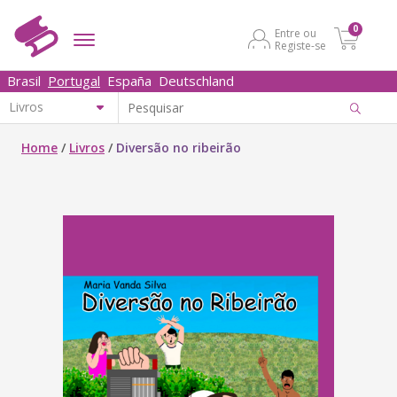
0
Entre ou
Registe-se
Brasil
Portugal
España
Deutschland
Home
/
Livros
/
Diversão no ribeirão