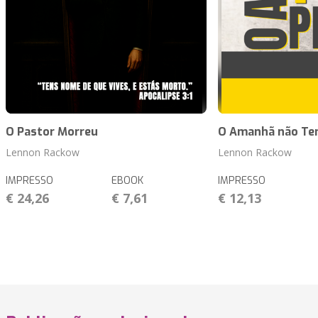
O Pastor Morreu
O Amanhã não Te
Lennon Rackow
Lennon Rackow
IMPRESSO
EBOOK
IMPRESSO
€ 24,26
€ 7,61
€ 12,13