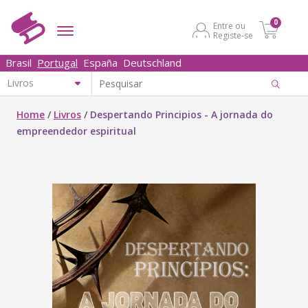
0
Entre ou
Registe-se
Brasil
Portugal
España
Deutschland
Home
/
Livros
/
Despertando Principios - A jornada do
empreendedor espiritual