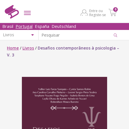
0
Entre ou
Registe-se
Brasil
Portugal
España
Deutschland
Home
/
Livros
/
Desafios contemporâneos à psicologia –
V. 3