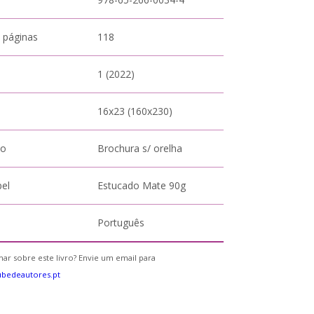
 páginas
118
1 (2022)
16x23 (160x230)
to
Brochura s/ orelha
pel
Estucado Mate 90g
Português
ar sobre este livro? Envie um email para
bedeautores.pt