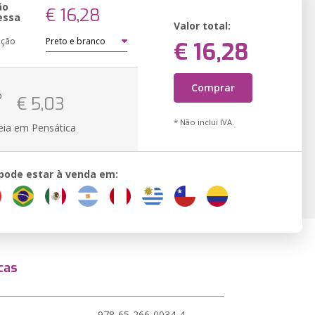
ão
€ 16,28
essa
Valor total:
ação
€ 16,28
Comprar
o
€ 5,03
* Não inclui IVA.
eia em Pensática
 pode estar à venda em:
cas
978-65-266-0034-4