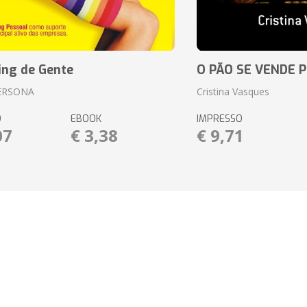
ing de Gente
O PÃO SE VENDE 
ERSONA
Cristina Vasques
O
EBOOK
IMPRESSO
07
€ 3,38
€ 9,71