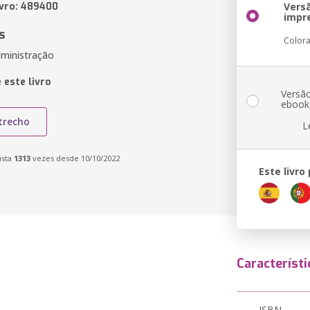
ivro: 489400
Vers
impr
s
Color
ministração
 este livro
Versã
ebook
trecho
L
ista
1313
vezes desde 10/10/2022
Este livro
Característi
ISBN