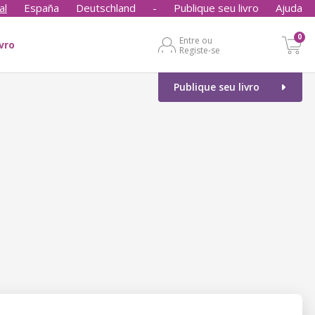
al
España
Deutschland
-
Publique seu livro
Ajuda
0
Entre ou
ivro
Registe-se
Publique seu livro