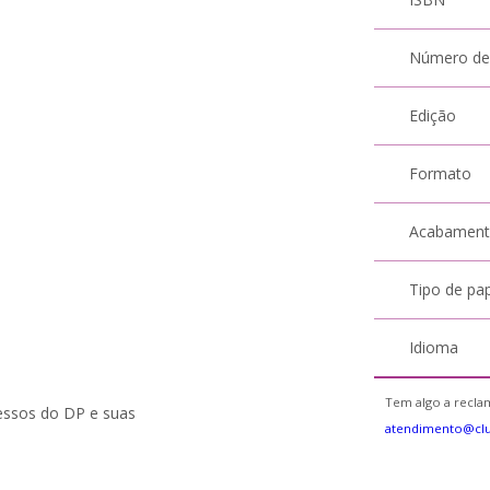
Número de
Edição
Formato
Acabamen
Tipo de pa
Idioma
Tem algo a reclam
ocessos do DP e suas
atendimento@clu