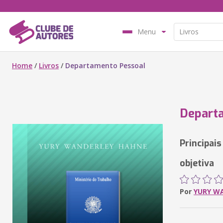
Menu
Home
/
Livros
/
Departamento Pessoal
Depart
Principai
objetiva
Por
YURY W