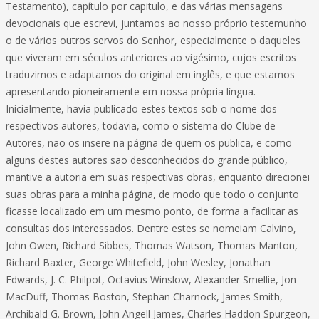
Testamento), capítulo por capitulo, e das várias mensagens
devocionais que escrevi, juntamos ao nosso próprio testemunho
o de vários outros servos do Senhor, especialmente o daqueles
que viveram em séculos anteriores ao vigésimo, cujos escritos
traduzimos e adaptamos do original em inglês, e que estamos
apresentando pioneiramente em nossa própria língua.
Inicialmente, havia publicado estes textos sob o nome dos
respectivos autores, todavia, como o sistema do Clube de
Autores, não os insere na página de quem os publica, e como
alguns destes autores são desconhecidos do grande público,
mantive a autoria em suas respectivas obras, enquanto direcionei
suas obras para a minha página, de modo que todo o conjunto
ficasse localizado em um mesmo ponto, de forma a facilitar as
consultas dos interessados. Dentre estes se nomeiam Calvino,
John Owen, Richard Sibbes, Thomas Watson, Thomas Manton,
Richard Baxter, George Whitefield, John Wesley, Jonathan
Edwards, J. C. Philpot, Octavius Winslow, Alexander Smellie, Jon
MacDuff, Thomas Boston, Stephan Charnock, James Smith,
Archibald G. Brown, John Angell James, Charles Haddon Spurgeon,