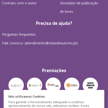
Contrato com o Autor
Simulador de publicação
de livros
Precisa de ajuda?
Perguntas frequentes
Fale conosco: (
atendimento@clubedeautores.pt
)
Premiações
Nós utilizamos Cookies.
Para garantir o funcionamento adequado e contínuo
Segurança
aprimoramento do nosso site, utilizamos cookies. Esses