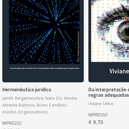
Hermenêutica jurídica
Da interpretação c
regras adequadas
Jamile Bergamaschine Mata Diz; Renata
Viviane Séllos
Almeida Barbosa; Bruno Camilloto
Arantes (Organizadores)
IMPRESSO
€ 9,75
IMPRESSO