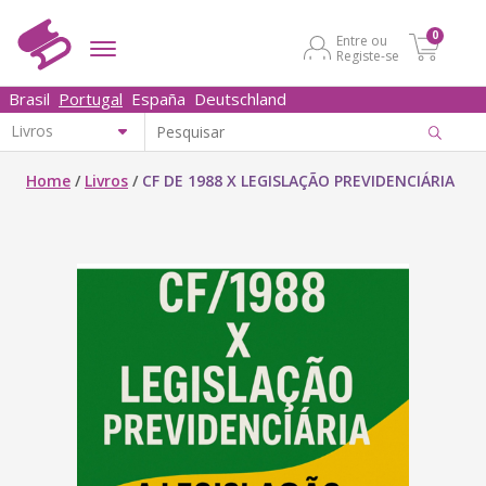
0
Entre ou
Registe-se
Brasil
Portugal
España
Deutschland
Home
/
Livros
/
CF DE 1988 X LEGISLAÇÃO PREVIDENCIÁRIA