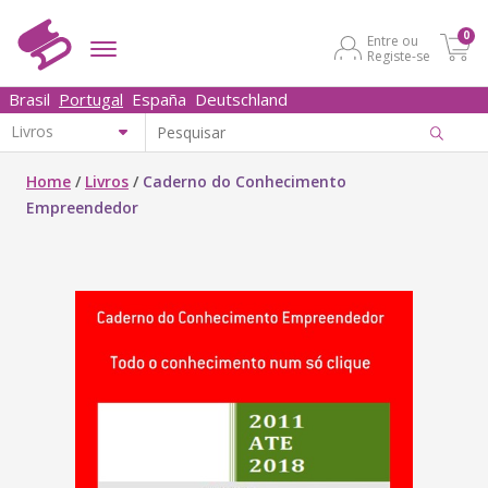
0
Entre ou
Registe-se
Brasil
Portugal
España
Deutschland
Home
/
Livros
/
Caderno do Conhecimento
Empreendedor