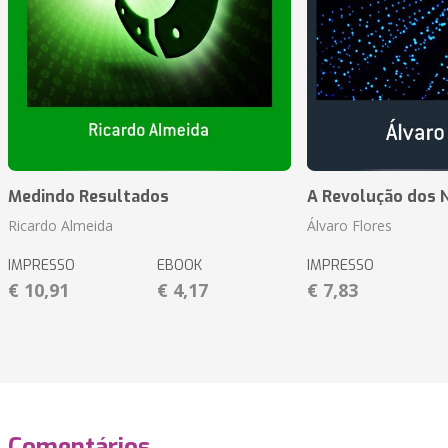
Medindo Resultados
A Revolução dos 
Ricardo Almeida
Álvaro Flores
IMPRESSO
EBOOK
IMPRESSO
€ 10,91
€ 4,17
€ 7,83
Comentários