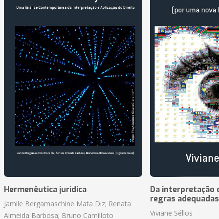
Hermenêutica jurídica
Da interpretação c
regras adequadas
Jamile Bergamaschine Mata Diz; Renata
Viviane Séllos
Almeida Barbosa; Bruno Camilloto