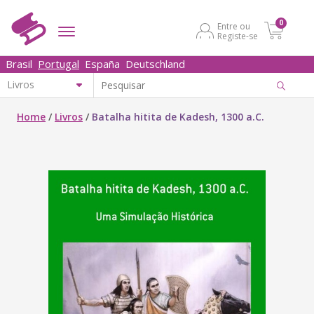
0
Entre ou
Registe-se
Brasil
Portugal
España
Deutschland
Home
/
Livros
/
Batalha hitita de Kadesh, 1300 a.C.