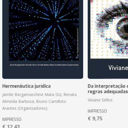
Hermenêutica jurídica
Da interpretação c
regras adequadas
Jamile Bergamaschine Mata Diz; Renata
Viviane Séllos
Almeida Barbosa; Bruno Camilloto
Arantes (Organizadores)
IMPRESSO
€ 9,75
IMPRESSO
€ 12,43