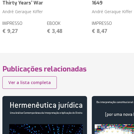
Thirty Years’ War
1649
André Geraque Kiffer
André Geraque Kiffer
IMPRESSO
EBOOK
IMPRESSO
€ 9,27
€ 3,48
€ 8,47
Publicações relacionadas
Ver a lista completa