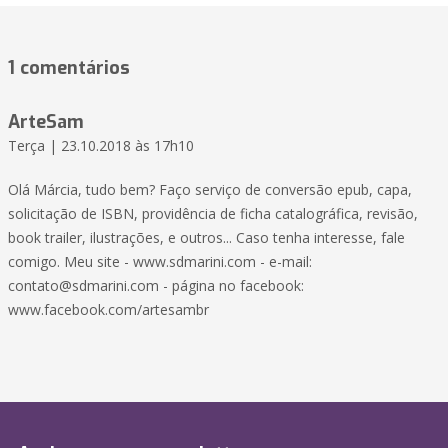
1 comentários
ArteSam
Terça | 23.10.2018 às 17h10
Olá Márcia, tudo bem? Faço serviço de conversão epub, capa,
solicitação de ISBN, providência de ficha catalográfica, revisão,
book trailer, ilustrações, e outros... Caso tenha interesse, fale
comigo. Meu site - www.sdmarini.com - e-mail:
contato@sdmarini.com
- página no facebook:
www.facebook.com/artesambr