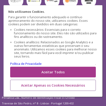
Nós utilizamos Cookies.
Para garantir o funcionamento adequado e contínuo
Segurança
aprimoramento do nosso site, utilizamos cookies. Esses
cookies podem ser divididos em duas categorias:
Cookies necessários: Essenciais para o correto
funcionamento do nosso site. Eles não são utilizados para
fins analíticos ou de rastreamento.
Cookies analíticos: Relacionados ao Google Analytics e a
outras ferramentas estatísticas que preservam o seu
Mídias Sociais
anonimato. Utilizamos esses cookies para melhorar nosso
site, tornando mais fácil para você imprimir e/ou publicar
seus livros.
Política de Privacidade
.
Aceitar Todos
Aceitar Apenas os Cookies Necessários
Pensática Lda., Número de Identificação Fiscal 517215560
Travessa de São Pedro, n° 8 - Lisboa - Portugal 1200-432