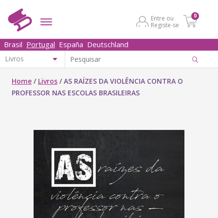
0
Entre ou
Registe-se
Brasil
Portugal
España
Deutschland
Home
/
Livros
/
AS RAÍZES DA VIOLÊNCIA CONTRA O
PROFESSOR NAS ESCOLAS BRASILEIRAS