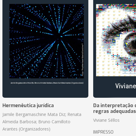
Hermenêutica jurídica
Da interpretação c
regras adequadas
Jamile Bergamaschine Mata Diz; Renata
Viviane Séllos
Almeida Barbosa; Bruno Camilloto
Arantes (Organizadores)
IMPRESSO