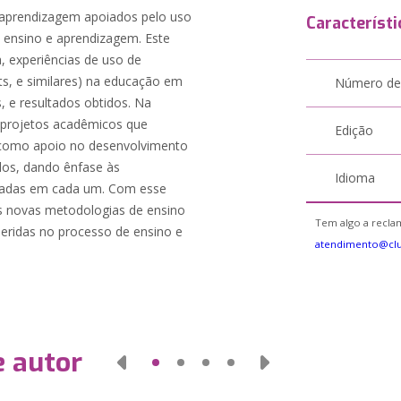
 aprendizagem apoiados pelo uso
Característi
 ensino e aprendizagem. Este
a, experiências de uso de
ets, e similares) na educação em
Número de
 e resultados obtidos. Na
ns projetos acadêmicos que
Edição
 como apoio no desenvolvimento
dos, dando ênfase às
Idioma
lizadas em cada um. Com esse
as novas metodologias de ensino
Tem algo a reclam
seridas no processo de ensino e
atendimento@clu
e autor