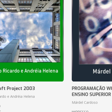
oft Project 2003
PROGRAMAÇÃO WE
ENSINO SUPERIOR
ardo e Andréia Helena
Márdel Cardoso
O