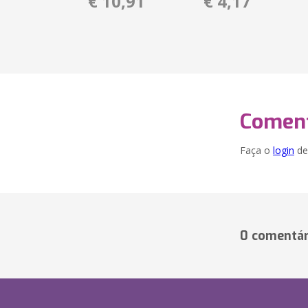
€ 10,91
€ 4,17
Coment
Faça o
login
dei
0 comentár