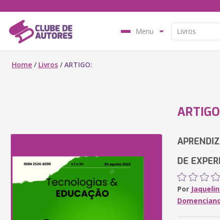
Menu
Home
/
Livros
/
ARTIGO:
ARTIGO
APRENDIZ
DE EXPER
Por
Jaqueli
Domenciano 