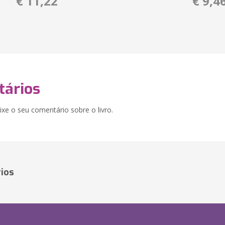
€ 11,22
€ 9,4
ários
xe o seu comentário sobre o livro.
ios