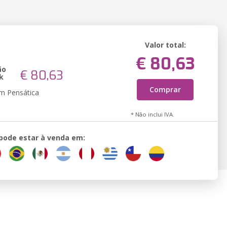
Valor total:
€ 80,63
ão
€ 80,63
k
Comprar
em Pensática
* Não inclui IVA.
 pode estar à venda em: