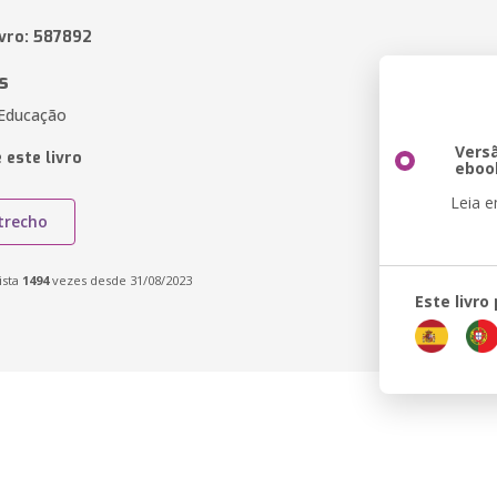
ivro: 587892
s
 Educação
Vers
 este livro
eboo
Leia 
trecho
ista
1494
vezes desde 31/08/2023
Este livro