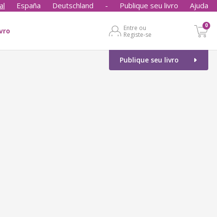
al
España
Deutschland
-
Publique seu livro
Ajuda
0
Entre ou
ivro
Registe-se
Publique seu livro