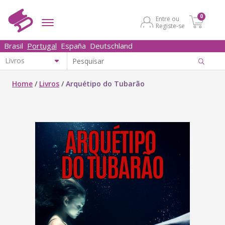
0
Entre ou
Registe-se
Brasil
Portugal
España
Deutschland
Home
/
Livros
/
Arquétipo do Tubarão