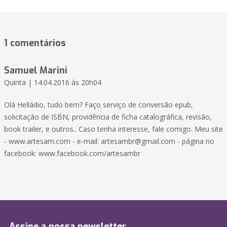
1 comentários
Samuel Marini
Quinta | 14.04.2016 às 20h04
Olá Helládio, tudo bem? Faço serviço de conversão epub,
solicitação de ISBN, providência de ficha catalográfica, revisão,
book trailer, e outros.. Caso tenha interesse, fale comigo. Meu site
- www.artesam.com - e-mail:
artesambr@gmail.com
- página no
facebook: www.facebook.com/artesambr
Assine a nossa newsletter