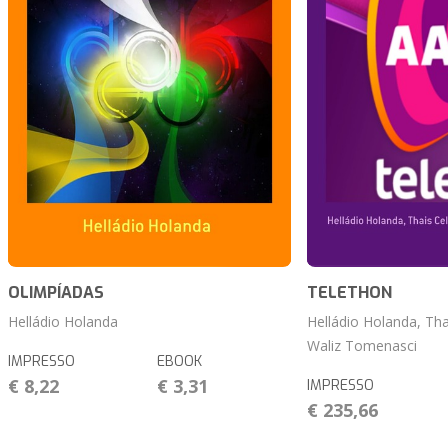
OLIMPÍADAS
TELETHON
Helládio Holanda
Helládio Holanda, Th
Waliz Tomenasci
IMPRESSO
EBOOK
€ 8,22
€ 3,31
IMPRESSO
€ 235,66