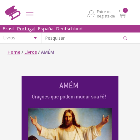
0
Entre ou
Registe-se
Brasil
Portugal
España
Deutschland
Home
/
Livros
/
AMÉM