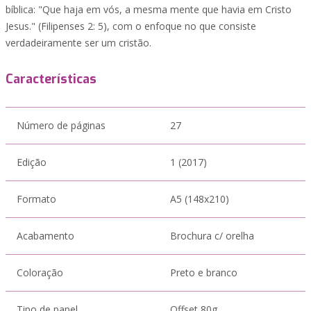
bíblica: "Que haja em vós, a mesma mente que havia em Cristo
Jesus." (Filipenses 2: 5), com o enfoque no que consiste
verdadeiramente ser um cristão.
Características
Número de páginas
27
Edição
1 (2017)
Formato
A5 (148x210)
Acabamento
Brochura c/ orelha
Coloração
Preto e branco
Tipo de papel
Offset 80g