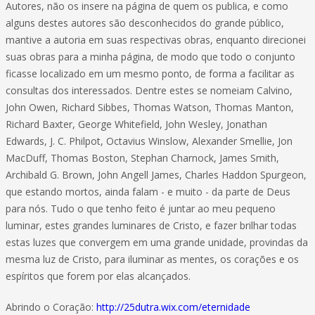
Autores, não os insere na página de quem os publica, e como
alguns destes autores são desconhecidos do grande público,
mantive a autoria em suas respectivas obras, enquanto direcionei
suas obras para a minha página, de modo que todo o conjunto
ficasse localizado em um mesmo ponto, de forma a facilitar as
consultas dos interessados. Dentre estes se nomeiam Calvino,
John Owen, Richard Sibbes, Thomas Watson, Thomas Manton,
Richard Baxter, George Whitefield, John Wesley, Jonathan
Edwards, J. C. Philpot, Octavius Winslow, Alexander Smellie, Jon
MacDuff, Thomas Boston, Stephan Charnock, James Smith,
Archibald G. Brown, John Angell James, Charles Haddon Spurgeon,
que estando mortos, ainda falam - e muito - da parte de Deus
para nós. Tudo o que tenho feito é juntar ao meu pequeno
luminar, estes grandes luminares de Cristo, e fazer brilhar todas
estas luzes que convergem em uma grande unidade, provindas da
mesma luz de Cristo, para iluminar as mentes, os corações e os
espíritos que forem por elas alcançados.
Abrindo o Coração:
http://25dutra.wix.com/eternidade