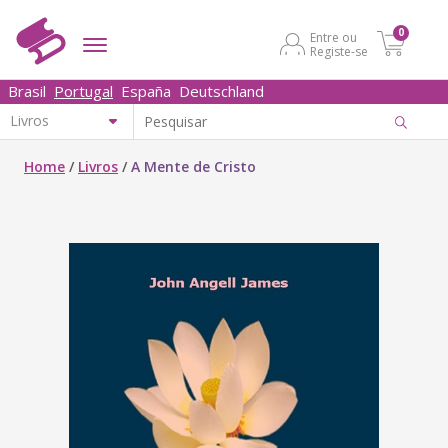
0
Entre ou
Registe-se
Brasil
Portugal
España
Deutschland
Home
/
Livros
/
A Mente de Cristo