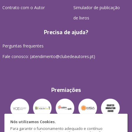
Contrato com o Autor
Simulador de publicação
de livros
Precisa de ajuda?
Perguntas frequentes
Fale conosco: (
atendimento@clubedeautores.pt
)
Premiações
Nós utilizamos Cookies.
Para garantir o funcionamento adequado e contínuo
Segurança