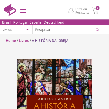
0
Entre ou
Registe-se
Brasil
Portugal
España
Deutschland
Home
/
Livros
/
A HISTÓRIA DA IGREJA