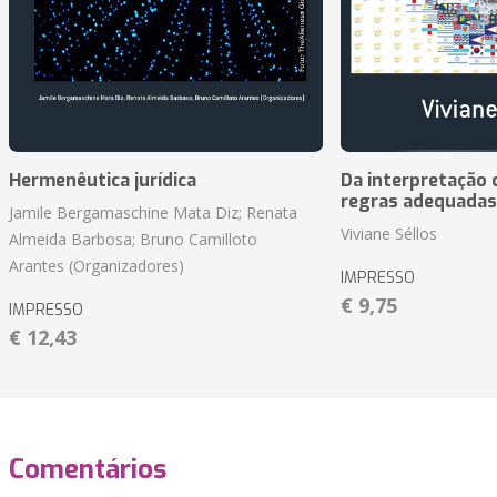
Hermenêutica jurídica
Da interpretação c
regras adequadas
Jamile Bergamaschine Mata Diz; Renata
Viviane Séllos
Almeida Barbosa; Bruno Camilloto
Arantes (Organizadores)
IMPRESSO
€ 9,75
IMPRESSO
€ 12,43
Comentários