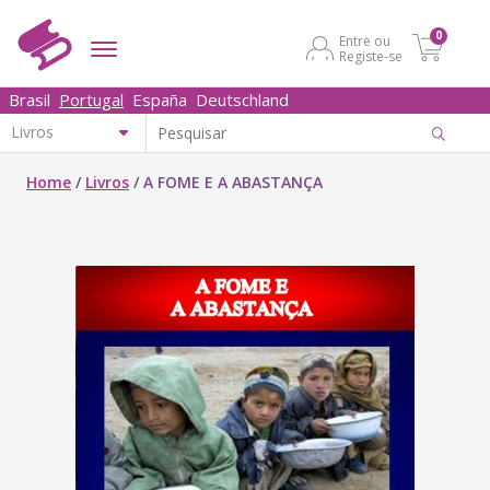
0
Entre ou
Registe-se
Brasil
Portugal
España
Deutschland
Home
/
Livros
/
A FOME E A ABASTANÇA