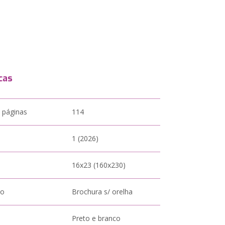
cas
 páginas
114
1 (2026)
16x23 (160x230)
to
Brochura s/ orelha
Preto e branco