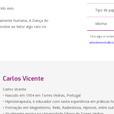
do vivo.
Tipo de pa
ndamente humana, A Dança do
Idioma
olve ao leitor algo raro no
Tem algo a reclam
atendimento@clu
Carlos Vicente
Carlos Vicente
• Nascido em 1954 em Torres Vedras, Portugal
• Hipnoterapeuta, e educador com vasta experiência em práticas ho
• Formação em Magnetismo, Reiki, Radiestesia, Hipnose, entre outr
• Atualmente ensina na Universidade Sênior de Torres Vedras