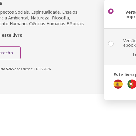
s
spectos Sociais, Espiritualidade, Ensaios,
Vers
impr
ncia Ambiental, Natureza, Filosofia,
ento Humano, Ciências Humanas E Sociais
 este livro
Versã
ebook
trecho
L
ista
526
vezes desde 11/05/2026
Este livro
a