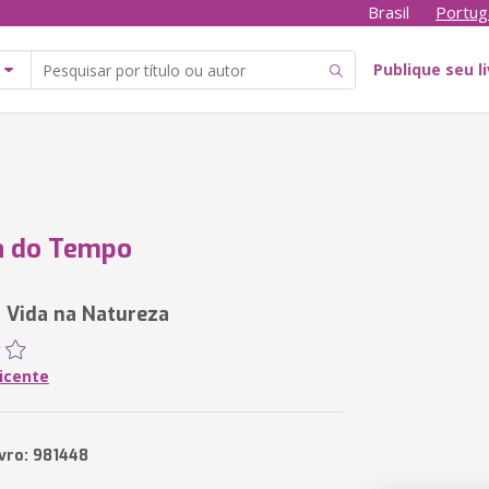
Brasil
Portug
Publique seu l
a do Tempo
 Vida na Natureza
Vicente
ivro: 981448