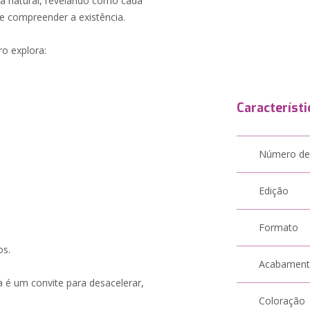
ida natural, revelando como cada
e compreender a existência.
vro explora:
Característi
Número de
Edição
Formato
os.
Acabamen
 é um convite para desacelerar,
Coloração