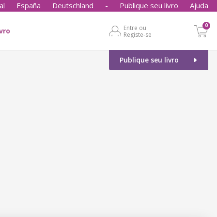
al
España
Deutschland
-
Publique seu livro
Ajuda
0
Entre ou
ivro
Registe-se
Publique seu livro