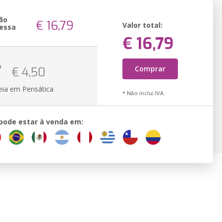
ão
€ 16,79
Valor total:
essa
€ 16,79
o
Comprar
€ 4,50
eia em Pensática
* Não inclui IVA.
 pode estar à venda em: