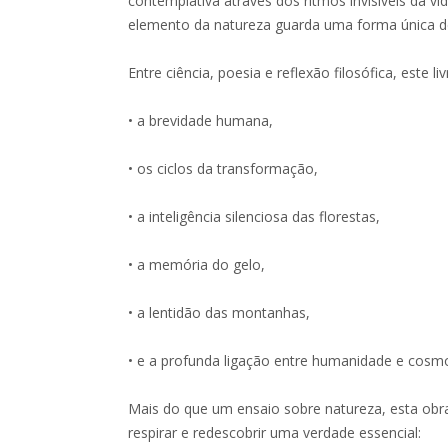
contemplativa através dos ritmos invisíveis da v
elemento da natureza guarda uma forma única d
Entre ciência, poesia e reflexão filosófica, este li
• a brevidade humana,
• os ciclos da transformação,
• a inteligência silenciosa das florestas,
• a memória do gelo,
• a lentidão das montanhas,
• e a profunda ligação entre humanidade e cosm
Mais do que um ensaio sobre natureza, esta obra
respirar e redescobrir uma verdade essencial: