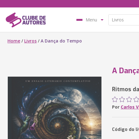
Menu
Home
/
Livros
/
A Dança do Tempo
A Danç
Ritmos da
Por
Carlos 
Código do l