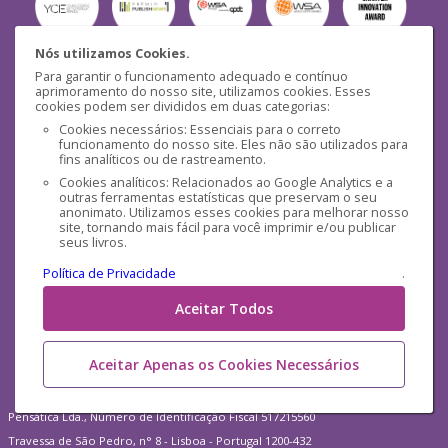
Nós utilizamos Cookies.
Para garantir o funcionamento adequado e contínuo
Segurança
aprimoramento do nosso site, utilizamos cookies. Esses
cookies podem ser divididos em duas categorias:
Cookies necessários: Essenciais para o correto
funcionamento do nosso site. Eles não são utilizados para
fins analíticos ou de rastreamento.
Cookies analíticos: Relacionados ao Google Analytics e a
outras ferramentas estatísticas que preservam o seu
Mídias Sociais
anonimato. Utilizamos esses cookies para melhorar nosso
site, tornando mais fácil para você imprimir e/ou publicar
seus livros.
Política de Privacidade
.
Aceitar Todos
Aceitar Apenas os Cookies Necessários
Pensática Lda., Número de Identificação Fiscal 517215560
Travessa de São Pedro, n° 8 - Lisboa - Portugal 1200-432