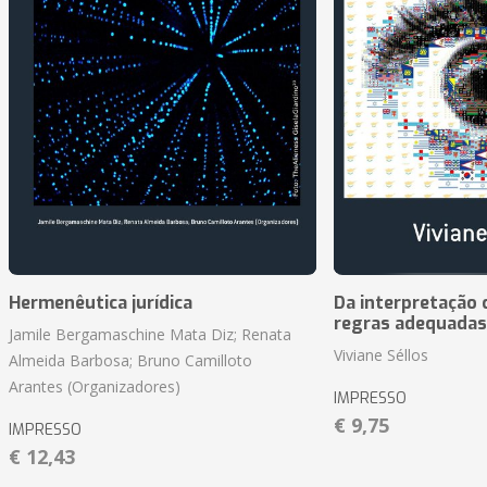
Hermenêutica jurídica
Da interpretação c
regras adequadas
Jamile Bergamaschine Mata Diz; Renata
Viviane Séllos
Almeida Barbosa; Bruno Camilloto
Arantes (Organizadores)
IMPRESSO
€ 9,75
IMPRESSO
€ 12,43