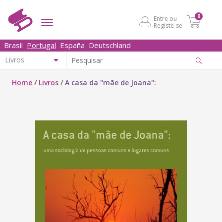
0
Entre ou
Registe-se
Brasil
Portugal
España
Deutschland
Home
/
Livros
/
A casa da "mãe de Joana":