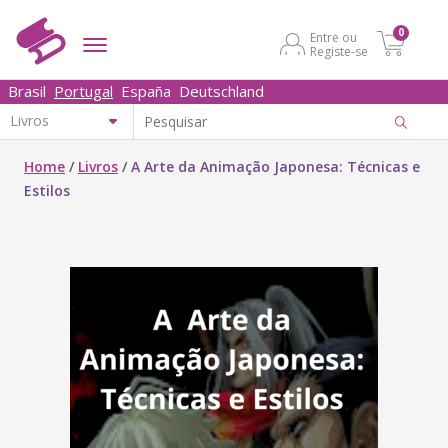
0
Entre ou
Registe-se
Brasil
Portugal
España
Deutschland
Home
/
Livros
/
A Arte da Animação Japonesa: Técnicas e
Estilos