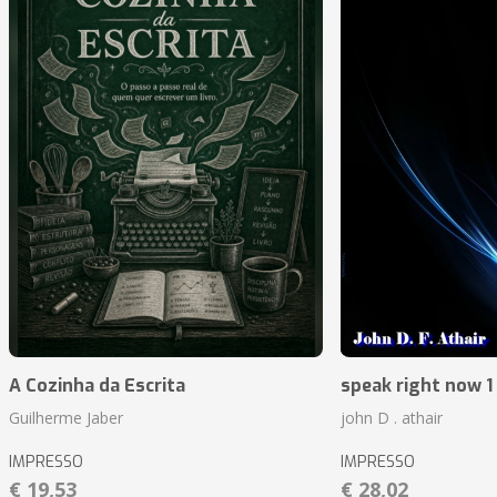
A Cozinha da Escrita
speak right now 1 
Guilherme Jaber
john D . athair
IMPRESSO
IMPRESSO
€ 19,53
€ 28,02