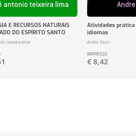
IA E RECURSOS NATURAIS
Atividades prática
ADO DO ESPÍRITO SANTO
idiomas
io teixeira lima
Andre Eluro
O
IMPRESSO
61
€ 8,42