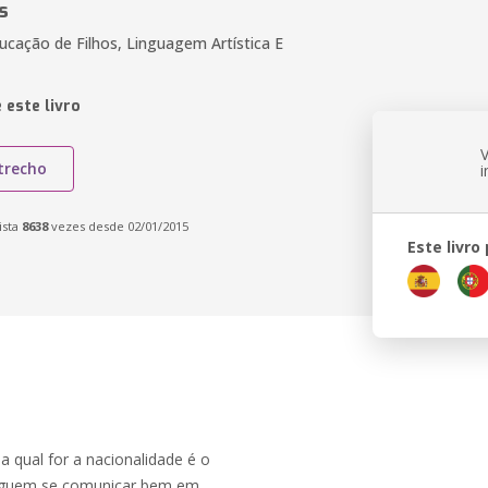
s
ucação de Filhos, Linguagem Artística E
 este livro
trecho
ista
8638
vezes desde 02/01/2015
Este livro
a qual for a nacionalidade é o
seguem se comunicar bem em