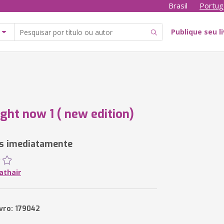
Brasil
Portug
Publique seu l
ight now 1 ( new edition)
ês imediatamente
 athair
ivro: 179042