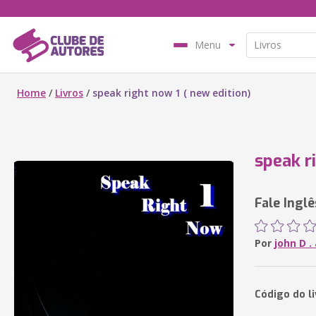
Menu
Home
/
Livros
/
speak right now 1 ( new edition)
speak r
Fale Ingl
Por
john D .
Código do l