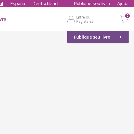
al
España
Deutschland
-
Publique seu livro
Ajuda
0
Entre ou
ivro
Registe-se
Publique seu livro