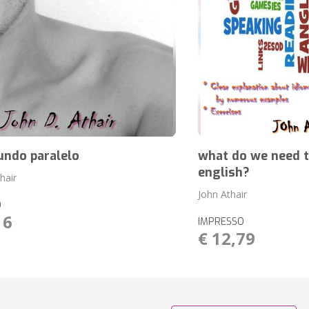
ndo paralelo
what do we need 
english?
hair
John Athair
O
16
IMPRESSO
€ 12,79