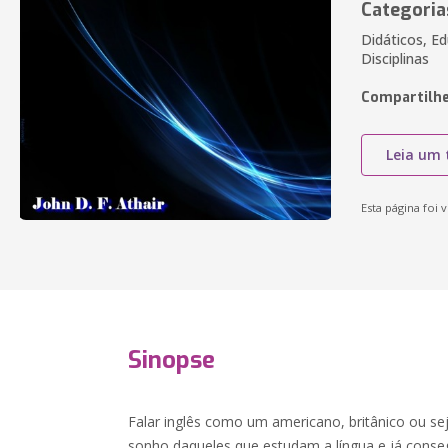
Categoria
Didáticos, Ed
Disciplinas
Compartilhe
Leia um 
Esta página foi v
Sinopse
Falar inglês como um americano, britânico ou sej
sonho daqueles que estudam a língua e já con