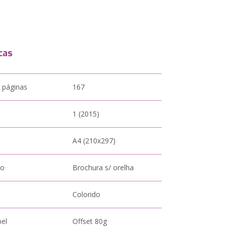
cas
 páginas
167
1 (2015)
A4 (210x297)
to
Brochura s/ orelha
Colorido
pel
Offset 80g