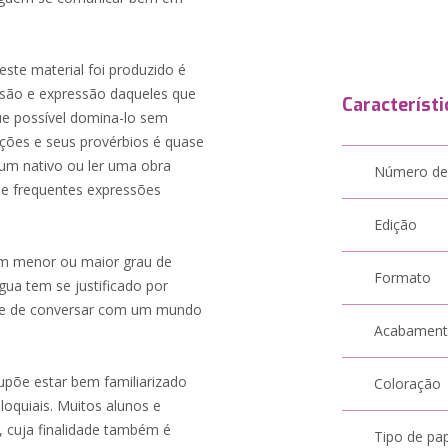
ste material foi produzido é
nsão e expressão daqueles que
Característi
e possível domina-lo sem
uções e seus provérbios é quase
um nativo ou ler uma obra
Número de
 e frequentes expressões
Edição
om menor ou maior grau de
Formato
gua tem se justificado por
dade de conversar com um mundo
Acabamen
upõe estar bem familiarizado
Coloração
oquiais. Muitos alunos e
, cuja finalidade também é
Tipo de pa