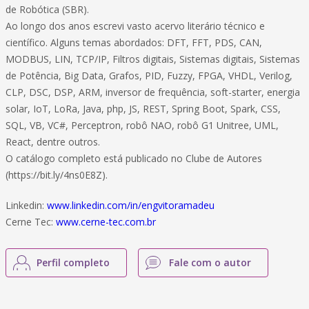
de Robótica (SBR).
Ao longo dos anos escrevi vasto acervo literário técnico e
científico. Alguns temas abordados: DFT, FFT, PDS, CAN,
MODBUS, LIN, TCP/IP, Filtros digitais, Sistemas digitais, Sistemas
de Potência, Big Data, Grafos, PID, Fuzzy, FPGA, VHDL, Verilog,
CLP, DSC, DSP, ARM, inversor de frequência, soft-starter, energia
solar, IoT, LoRa, Java, php, JS, REST, Spring Boot, Spark, CSS,
SQL, VB, VC#, Perceptron, robô NAO, robô G1 Unitree, UML,
React, dentre outros.
O catálogo completo está publicado no Clube de Autores
(https://bit.ly/4ns0E8Z).
Linkedin:
www.linkedin.com/in/engvitoramadeu
Cerne Tec:
www.cerne-tec.com.br
Perfil completo
Fale com o autor