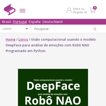
0
Entre ou
Registe-se
Brasil
Portugal
España
Deutschland
Home
/
Livros
/
Visão computacional usando o modelo
DeepFace para análise de emoções com Robô NAO
Programado em Python